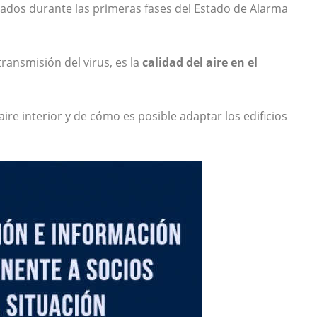
rados durante las primeras fases del Estado de Alarma
ransmisión del virus, es la
calidad del aire en el
aire interior y de cómo es posible adaptar los edificios