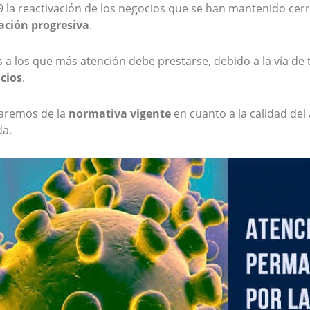
9 la reactivación de los negocios que se han mantenido cer
ación progresiva
.
 a los que más atención debe prestarse, debido a la vía de t
icios
.
aremos de la
normativa vigente
en cuanto a la calidad del 
da.