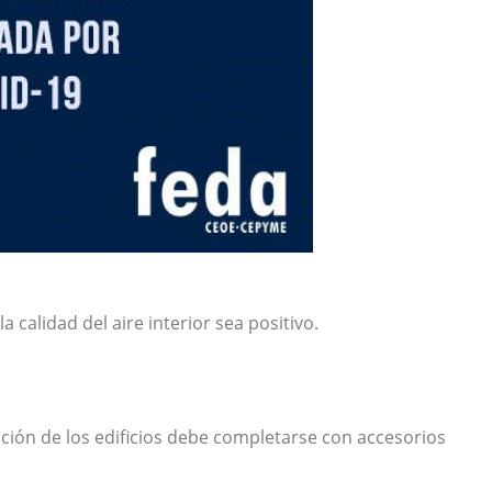
calidad del aire interior sea positivo.
lación de los edificios debe completarse con accesorios