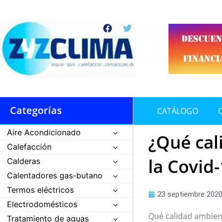
Ir
al
F
T
contenido
a
w
c
i
e
t
b
t
o
e
o
r
k
Categorías
CATÁLOGO
Aire Acondicionado
¿Qué cal
Calefacción
la Covid
Calderas
Calentadores gas-butano
Termos eléctricos
23 septiembre 202
Electrodomésticos
Qué calidad ambient
Tratamiento de aguas