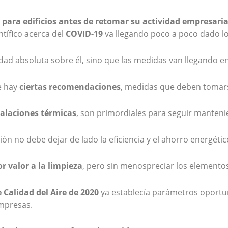
ara edificios antes de retomar su actividad empresaria
ntífico acerca del
COVID-19
va llegando poco a poco dado lo
dad absoluta sobre él, sino que las medidas van llegando 
e hay
ciertas recomendaciones
, medidas que deben tomars
talaciones térmicas
, son primordiales para seguir mantenie
n no debe dejar de lado la eficiencia y el ahorro energétic
r valor a la limpieza
, pero sin menospreciar los elementos
 Calidad del Aire de 2020
ya establecía parámetros oportuno
empresas.