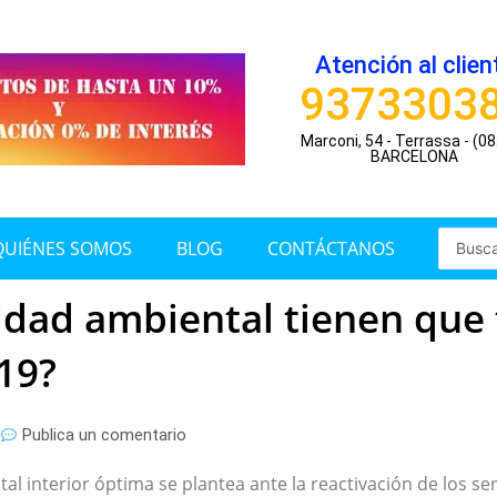
Atención al clien
9373303
Marconi, 54 - Terrassa - (0
BARCELONA
Search
QUIÉNES SOMOS
BLOG
CONTÁCTANOS
...
idad ambiental tienen que 
-19?
0
Publica un comentario
al interior óptima se plantea ante la reactivación de los se