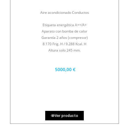
Aire acondicionado Conductos
Etiqueta energética A++/A+
Aparato con bomba de calor
Garantía 2 años (compresor)
8.170 Frig. H / 9.288 Kcal. H
Altura solo 245 mm.
5000,00 €
4500 €
PRECIO AL CONTADO
138.89 €
36 MESES
Ver producto