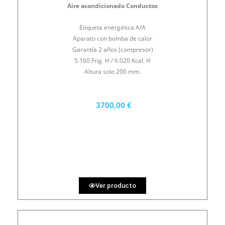
Aire acondicionado Conductos
Etiqueta energética A/A
Aparato con bomba de calor
Garantía 2 años (compresor)
5.160 Frig. H / 6.020 Kcal. H
Altura solo 200 mm.
3700,00 €
3330 €
PRECIO AL CONTADO
102.78 €
36 MESES
Ver producto