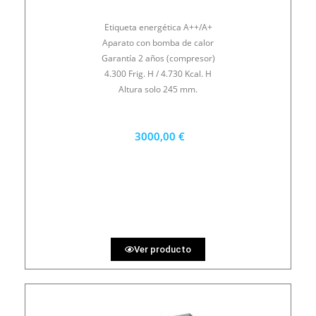
Etiqueta energética A++/A+
Aparato con bomba de calor
Garantía 2 años (compresor)
4.300 Frig. H / 4.730 Kcal. H
Altura solo 245 mm.
3000,00 €
2700 €
PRECIO AL CONTADO
83.33 €
36 MESES
Ver producto