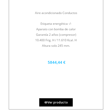
Aire acondicionado Conductos
Etiqueta energética -/-
Aparato con bomba de calor
Garantía 2 años (compresor)
10.400 Frig. H / 11.610 Kcal. H
Altura solo 245 mm.
5844,44 €
5260 €
PRECIO AL CONTADO
162.35 €
36 MESES
Ver producto