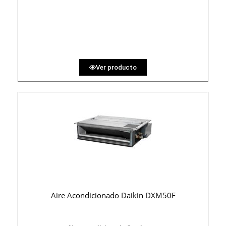
2950 €
PRECIO AL CONTADO
91.05 €
36 MESES
Ver producto
Aire Acondicionado Daikin DXM50F