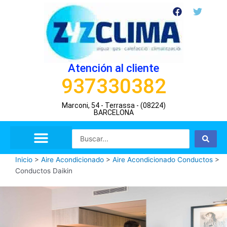
Ir
F
T
a
w
al
c
i
contenido
e
t
b
t
o
e
o
r
Atención al cliente
k
937330382
Marconi, 54 - Terrassa - (08224)
BARCELONA
Search
...
Inicio
>
Aire Acondicionado
>
Aire Acondicionado Conductos
>
Conductos Daikin