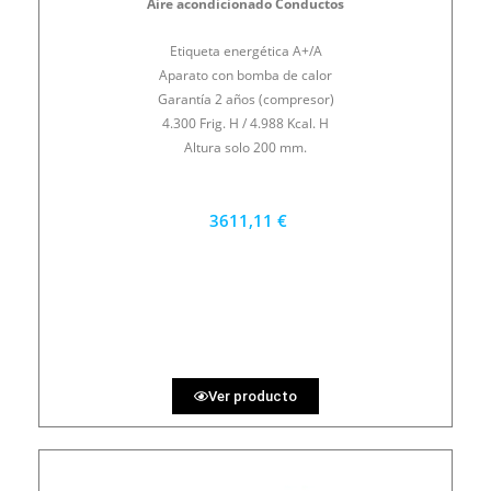
Aire acondicionado Conductos
Etiqueta energética A+/A
Aparato con bomba de calor
Garantía 2 años (compresor)
4.300 Frig. H / 4.988 Kcal. H
Altura solo 200 mm.
3611,11 €
3250 €
PRECIO AL CONTADO
100.31 €
36 MESES
Ver producto