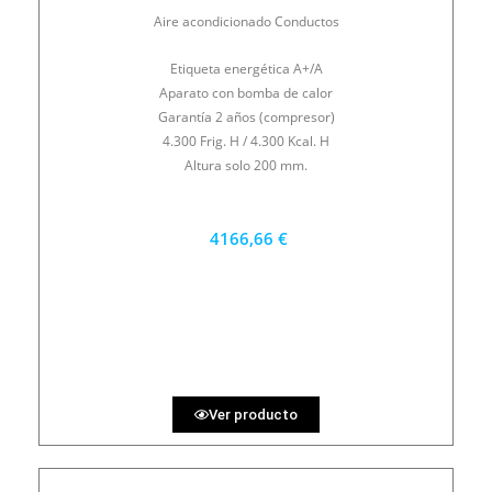
Aire acondicionado Conductos
Etiqueta energética A+/A
Aparato con bomba de calor
Garantía 2 años (compresor)
4.300 Frig. H / 4.300 Kcal. H
Altura solo 200 mm.
4166,66 €
3750 €
PRECIO AL CONTADO
115.74 €
36 MESES
Ver producto