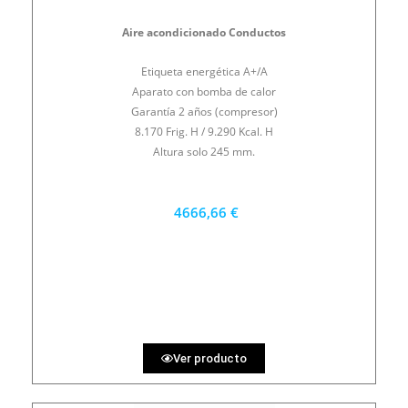
Aire acondicionado Conductos
Etiqueta energética A+/A
Aparato con bomba de calor
Garantía 2 años (compresor)
8.170 Frig. H / 9.290 Kcal. H
Altura solo 245 mm.
4666,66 €
4200 €
PRECIO AL CONTADO
129.63 €
36 MESES
Ver producto