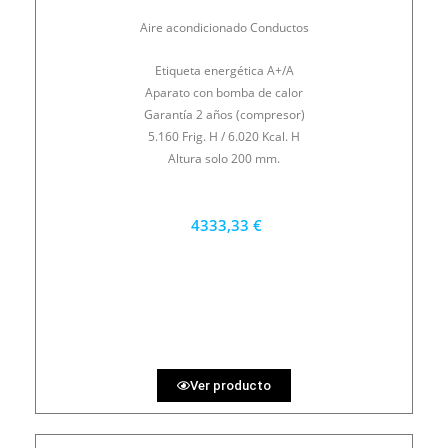
Aire acondicionado Conductos
Etiqueta energética A+/A
Aparato con bomba de calor
Garantía 2 años (compresor)
5.160 Frig. H / 6.020 Kcal. H
Altura solo 200 mm.
4333,33 €
3900 €
PRECIO AL CONTADO
120.37 €
36 MESES
Ver producto