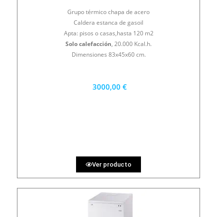
Grupo térmico chapa de acero
Caldera estanca de gasoil
Apta: pisos o casas,hasta 120 m2
Solo calefacción
, 20.000 Kcal.h.
Dimensiones 83x45x60 cm.
3000,00 €
2700 €
PRECIO AL CONTADO
83.33 €
36 MESES
Ver producto