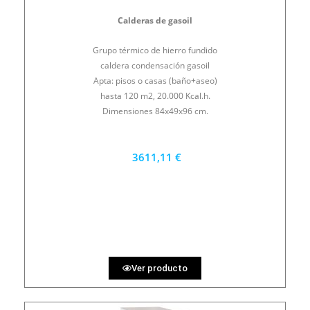
Calderas de gasoil
Grupo térmico de hierro fundido
caldera condensación gasoil
Apta: pisos o casas (baño+aseo)
hasta 120 m2, 20.000 Kcal.h.
Dimensiones 84x49x96 cm.
3611,11 €
3250 €
PRECIO AL CONTADO
100.31 €
36 MESES
Ver producto