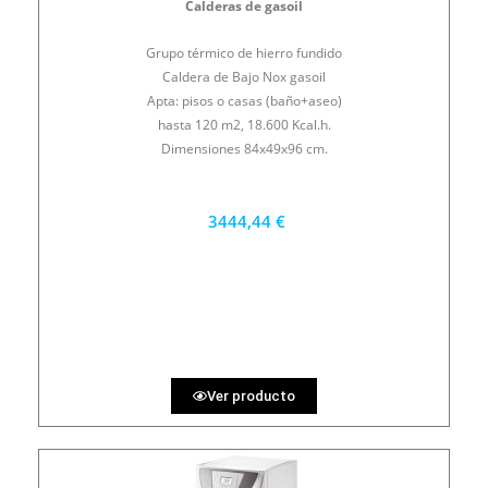
Calderas de gasoil
Grupo térmico de hierro fundido
Caldera de Bajo Nox gasoil
Apta: pisos o casas (baño+aseo)
hasta 120 m2, 18.600 Kcal.h.
Dimensiones 84x49x96 cm.
3444,44 €
3100 €
PRECIO AL CONTADO
95.68 €
36 MESES
Ver producto