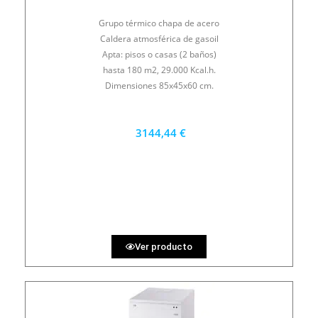
Grupo térmico chapa de acero
Caldera atmosférica de gasoil
Apta: pisos o casas (2 baños)
hasta 180 m2, 29.000 Kcal.h.
Dimensiones 85x45x60 cm.
3144,44 €
2830 €
PRECIO AL CONTADO
87.35 €
36 MESES
Ver producto