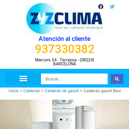
Ir
F
T
a
w
al
c
i
contenido
e
t
b
t
o
e
o
r
Atención al cliente
k
937330382
Marconi, 54 - Terrassa - (08224)
BARCELONA
Search
...
Inicio
>
Calderas
>
Calderas de gasoil
>
Calderas gasoil Baxi