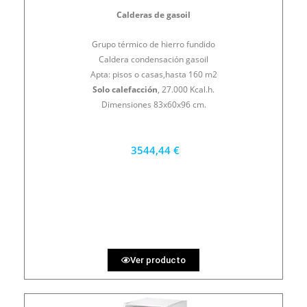
Calderas de gasoil
Grupo térmico de hierro fundido
Caldera condensación gasoil
Apta: pisos o casas,hasta 160 m2
Solo calefacción
, 27.000 Kcal.h.
Dimensiones 83x60x96 cm.
3544,44 €
3190 €
PRECIO AL CONTADO
98.46 €
36 MESES
Ver producto