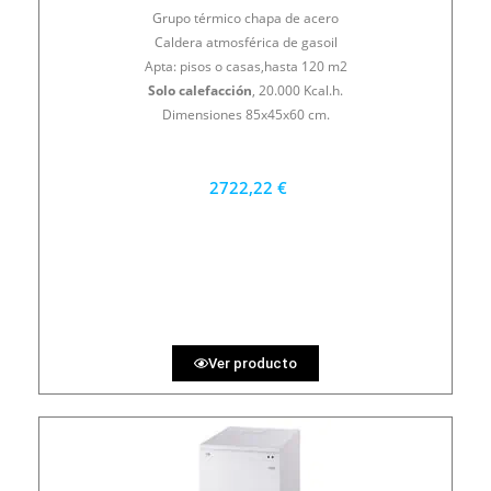
Grupo térmico chapa de acero
Caldera atmosférica de gasoil
Apta: pisos o casas,hasta 120 m2
Solo calefacción
, 20.000 Kcal.h.
Dimensiones 85x45x60 cm.
2722,22 €
2450 €
PRECIO AL CONTADO
75.62 €
36 MESES
Ver producto