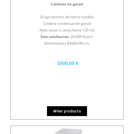
Calderas de gasoil
Grupo térmico de hierro fundido
Caldera condensación gasoil
Apta: pisos o casas,hasta 120 m2
Solo calefacción
, 20.000 Kcal.h.
Dimensiones 83x60x96 cm.
3500,00 €
3150 €
PRECIO AL CONTADO
97.22 €
36 MESES
Ver producto