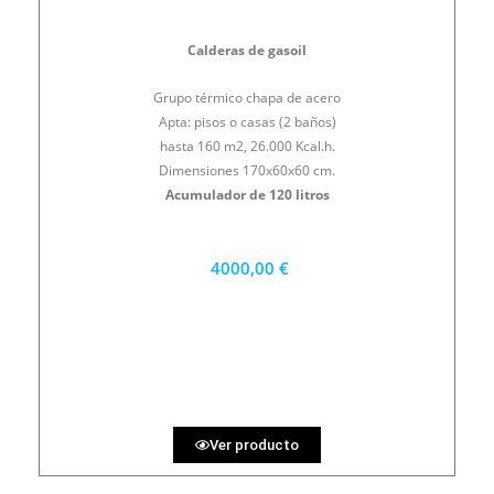
Calderas de gasoil
Grupo térmico chapa de acero
Apta: pisos o casas (2 baños)
hasta 160 m2, 26.000 Kcal.h.
Dimensiones 170x60x60 cm.
Acumulador de 120 litros
4000,00 €
3600 €
PRECIO AL CONTADO
111.11 €
36 MESES
Ver producto