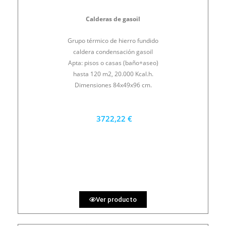
Calderas de gasoil
Grupo térmico de hierro fundido
caldera condensación gasoil
Apta: pisos o casas (baño+aseo)
hasta 120 m2, 20.000 Kcal.h.
Dimensiones 84x49x96 cm.
3722,22 €
3350 €
PRECIO AL CONTADO
103.40 €
36 MESES
Ver producto