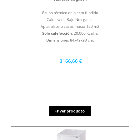
Grupo térmico de hierro fundido
Caldera de Bajo Nox gasoil
Apta: pisos o casas, hasta 120 m2
Solo calefacción
, 20.000 Kcal.h.
Dimensiones 84x49x98 cm.
3166,66 €
2850 €
PRECIO AL CONTADO
87.96 €
36 MESES
Ver producto