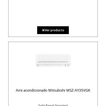
1270 €
PRECIO AL CONTADO
39.20 €
36 MESES
Ver producto
Aire acondicionado Mitsubishi MSZ-AY35VGK
Split Pared (Inverter)