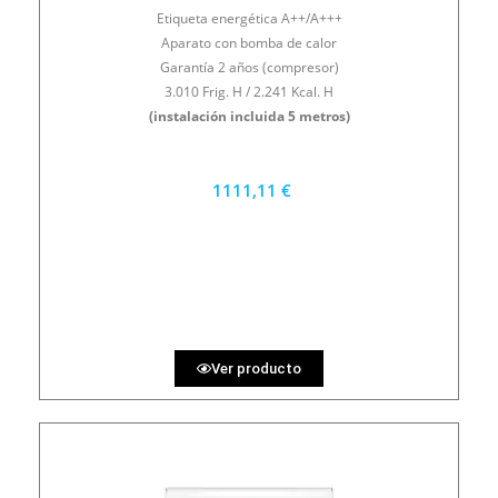
Etiqueta energética A++/A+++
Aparato con bomba de calor
Garantía 2 años (compresor)
3.010 Frig. H / 2.241 Kcal. H
(instalación incluida 5 metros)
1111,11 €
1000 €
PRECIO AL CONTADO
30.86 €
36 MESES
Ver producto