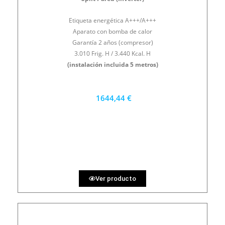
Etiqueta energética A+++/A+++
Aparato con bomba de calor
Garantía 2 años (compresor)
3.010 Frig. H / 3.440 Kcal. H
(instalación incluida 5 metros)
1644,44 €
1480 €
PRECIO AL CONTADO
45.68 €
36 MESES
Ver producto