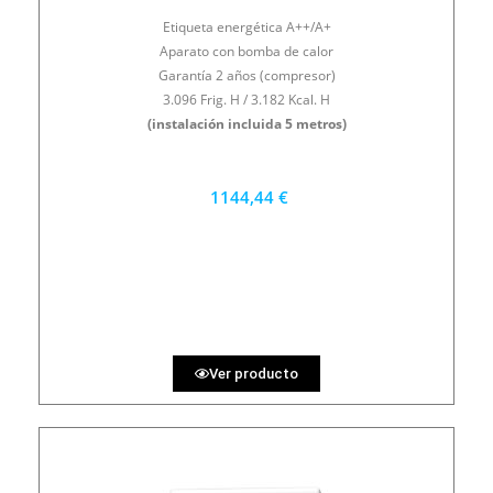
Etiqueta energética A++/A+
Aparato con bomba de calor
Garantía 2 años (compresor)
3.096 Frig. H / 3.182 Kcal. H
(instalación incluida 5 metros)
1144,44 €
1030 €
PRECIO AL CONTADO
31.79 €
36 MESES
Ver producto