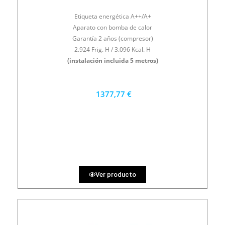
Etiqueta energética A++/A+
Aparato con bomba de calor
Garantía 2 años (compresor)
2.924 Frig. H / 3.096 Kcal. H
(instalación incluida 5 metros)
1377,77 €
1240 €
PRECIO AL CONTADO
38.27 €
36 MESES
Ver producto