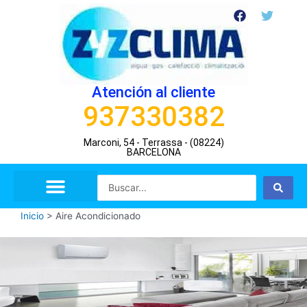
Ir
F
T
a
w
al
c
i
contenido
e
t
b
t
o
e
o
r
Atención al cliente
k
937330382
Marconi, 54 - Terrassa - (08224)
BARCELONA
Search
...
Inicio
>
Aire Acondicionado