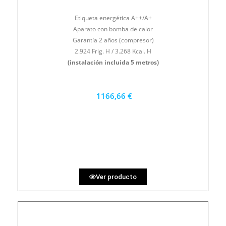
Etiqueta energética A++/A+
Aparato con bomba de calor
Garantía 2 años (compresor)
2.924 Frig. H / 3.268 Kcal. H
(instalación incluida 5 metros)
1166,66 €
1050 €
PRECIO AL CONTADO
32.41 €
36 MESES
Ver producto