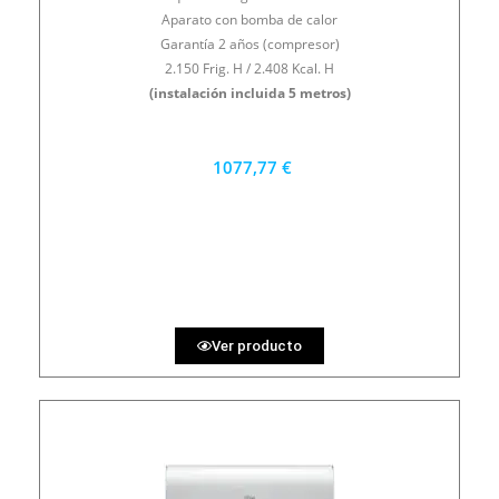
Aparato con bomba de calor
Garantía 2 años (compresor)
2.150 Frig. H / 2.408 Kcal. H
(instalación incluida 5 metros)
1077,77 €
970 €
PRECIO AL CONTADO
29.94 €
36 MESES
Ver producto