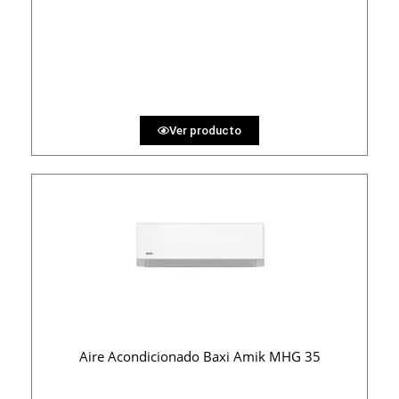
1100 €
PRECIO AL CONTADO
33.95 €
36 MESES
Ver producto
Aire Acondicionado Baxi Amik MHG 35