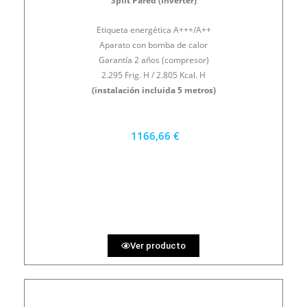
Split Pared (Inverter)
Etiqueta energética A+++/A++
Aparato con bomba de calor
Garantía 2 años (compresor)
2.295 Frig. H / 2.805 Kcal. H
(instalación incluida 5 metros)
1166,66 €
1050 €
PRECIO AL CONTADO
32.41 €
36 MESES
Ver producto