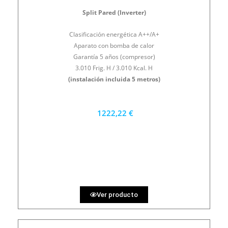
Split Pared (Inverter)
Clasificación energética A++/A+
Aparato con bomba de calor
Garantía 5 años (compresor)
3.010 Frig. H / 3.010 Kcal. H
(instalación incluida 5 metros)
1222,22 €
1100 €
PRECIO AL CONTADO
33.95 €
36 MESES
Ver producto