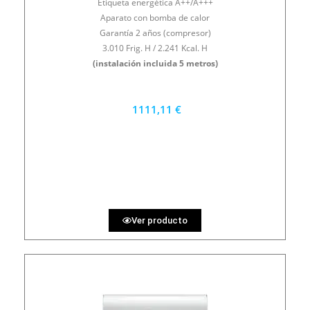
Etiqueta energética A++/A+++
Aparato con bomba de calor
Garantía 2 años (compresor)
3.010 Frig. H / 2.241 Kcal. H
(instalación incluida 5 metros)
1111,11 €
1000 €
PRECIO AL CONTADO
30.86 €
36 MESES
Ver producto