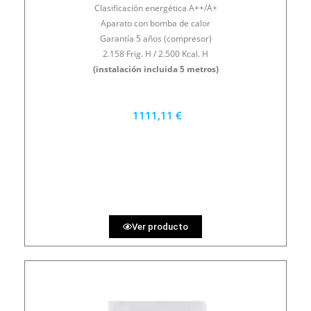
Clasificación energética A++/A+
Aparato con bomba de calor
Garantía 5 años (compresor)
2.158 Frig. H / 2.500 Kcal. H
(instalación incluida 5 metros)
1111,11 €
1000 €
PRECIO AL CONTADO
30.86 €
36 MESES
Ver producto