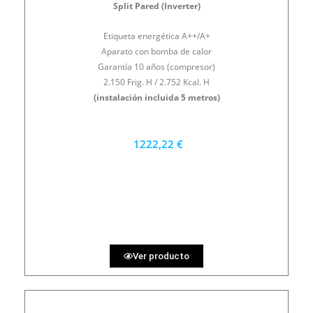
Split Pared (Inverter)
Etiqueta energética A++/A+
Aparato con bomba de calor
Garantía 10 años (compresor)
2.150 Frig. H / 2.752 Kcal. H
(instalación incluida 5 metros)
1222,22 €
1100 €
PRECIO AL CONTADO
33.95 €
36 MESES
Ver producto