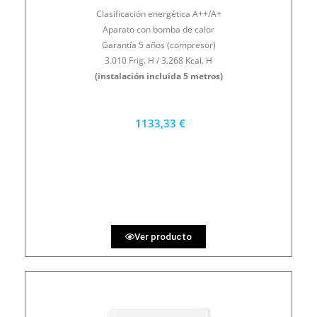
Clasificación energética A++/A+
Aparato con bomba de calor
Garantía 5 años (compresor)
3.010 Frig. H / 3.268 Kcal. H
(instalación incluida 5 metros)
1133,33 €
1020 €
PRECIO AL CONTADO
31.48 €
36 MESES
Ver producto