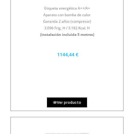
Etiqueta energética A++/A+
Aparato con bomba de calor
Garantía 2 años (compresor)
3.096 Frig. H / 3.182 Kcal. H
(instalación incluida 5 metros)
1144,44 €
1030 €
PRECIO AL CONTADO
31.79 €
36 MESES
Ver producto