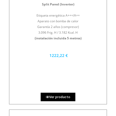
Split Pared (Inverter)
Etiqueta energética A+++/A++
Aparato con bomba de calor
Garantía 2 años (compresor)
3.096 Frig. H / 3.182 Kcal. H
(instalación incluida 5 metros)
1222,22 €
1100 €
PRECIO AL CONTADO
33.95 €
36 MESES
Ver producto