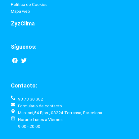
Política de Cookies
Mapa web
ZyzClima
Síguenos:
F
T
a
w
c
i
e
t
b
t
Contacto:
o
e
o
r
k
93 73 30 382
Formulario de contacto
Marconi,54 Bjos., 08224 Terrassa, Barcelona
Horario Lunes a Viernes:
9:00 - 20:00