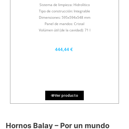
Sistema de limpieza: Hidrolítico
Tipo de construcción: Integrable
Dimensiones: 595x594x548 mm
Panel de mandos: Cristal
Volúmen útil (de la cavidad): 71 l
444,44 €
400 €
PRECIO AL CONTADO
12.35 €
36 MESES
Ver producto
Hornos Balay – Por un mundo