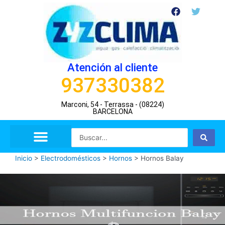
Ir
F
T
a
w
al
c
i
contenido
e
t
b
t
o
e
o
r
Atención al cliente
k
937330382
Marconi, 54 - Terrassa - (08224)
BARCELONA
Search
...
Inicio
>
Electrodomésticos
>
Hornos
>
Hornos Balay