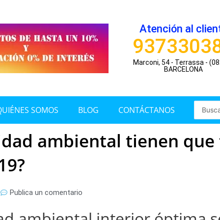
Atención al clien
9373303
Marconi, 54 - Terrassa - (0
BARCELONA
Search
QUIÉNES SOMOS
BLOG
CONTÁCTANOS
...
idad ambiental tienen que 
-19?
0
Publica un comentario
ad ambiental interior óptima s