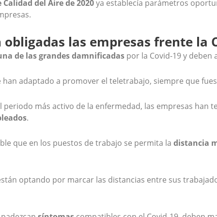
 Calidad del Aire de 2020
ya establecía parámetros oportuno
empresas.
 obligadas las empresas frente la 
na de las
grandes damnificada
s
por la Covid-19 y deben 
e han adaptado a promover el teletrabajo, siempre que fues
l periodo más activo de la enfermedad, las empresas han t
pleados
.
ble que en los puestos de trabajo se permita la
distancia
m
tán optando por marcar las distancias entre sus trabajad
 padezcan
síntomas
compatibles con el Covid-19, deben 