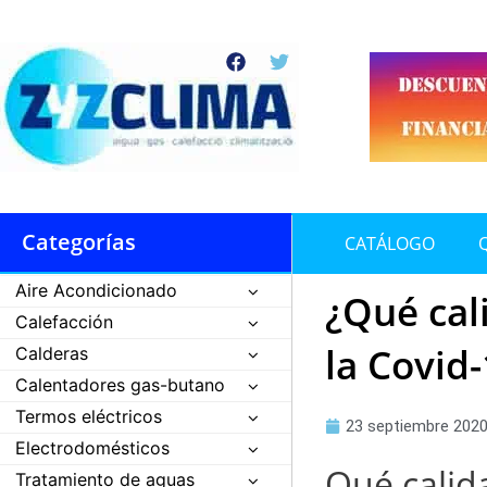
Ir
al
F
T
contenido
a
w
c
i
e
t
b
t
o
e
o
r
k
Categorías
CATÁLOGO
Aire Acondicionado
¿Qué cal
Calefacción
la Covid
Calderas
Calentadores gas-butano
Termos eléctricos
23 septiembre 202
Electrodomésticos
Qué calid
Tratamiento de aguas