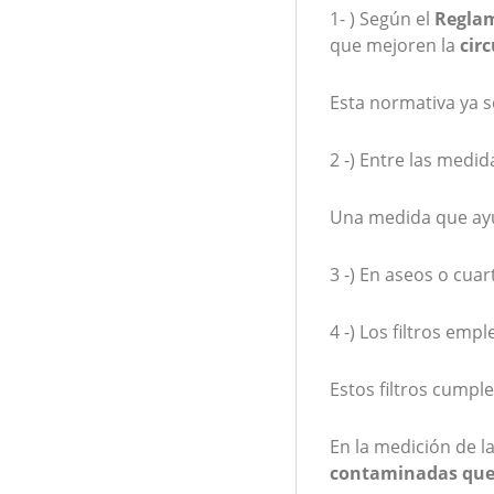
1- ) Según el
Reglam
que mejoren la
circ
Esta normativa ya se
2 -) Entre las medi
Una medida que ayu
3 -) En aseos o cua
4 -) Los filtros em
Estos filtros cump
En la medición de la
contaminadas que 