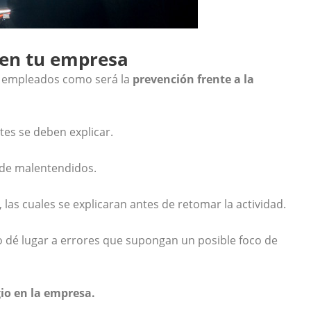
 en tu empresa
s empleados como será la
prevención frente a la
es se deben explicar.
o de malentendidos.
las cuales se explicaran antes de retomar la actividad.
 dé lugar a errores que supongan un posible foco de
gio
en la empresa.