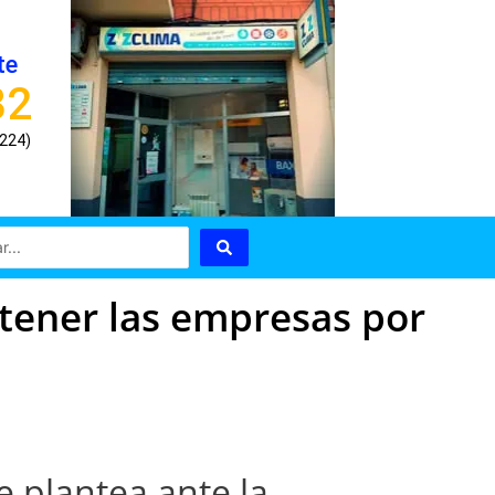
te
82
8224)
tener las empresas por
e plantea ante la