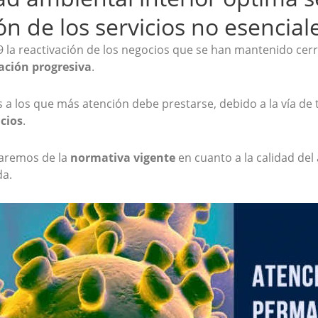
ón de los servicios no esencia
9 la reactivación de los negocios que se han mantenido cer
ación progresiva
.
 a los que más atención debe prestarse, debido a la vía de t
icios
.
aremos de la
normativa vigente
en cuanto a la calidad del 
da.