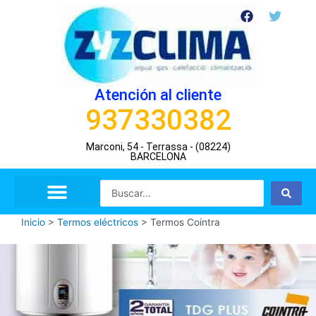
Ir
F
T
a
w
al
c
i
contenido
e
t
b
t
o
e
o
r
Atención al cliente
k
937330382
Marconi, 54 - Terrassa - (08224)
BARCELONA
Search
...
Inicio
>
Termos eléctricos
>
Termos Cointra