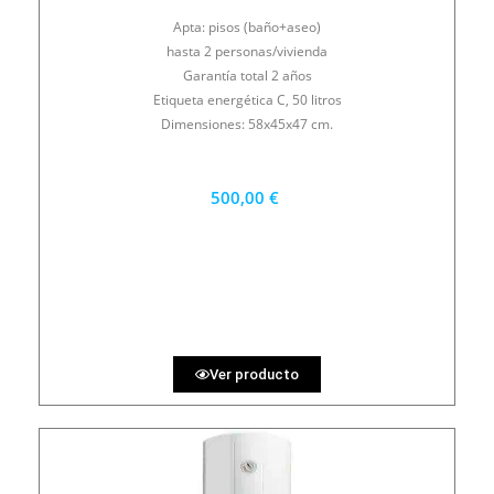
Apta: pisos (baño+aseo)
hasta 2 personas/vivienda
Garantía total 2 años
Etiqueta energética C, 50 litros
Dimensiones: 58x45x47 cm.
500,00 €
450 €
PRECIO AL CONTADO
13.89 €
36 MESES
Ver producto