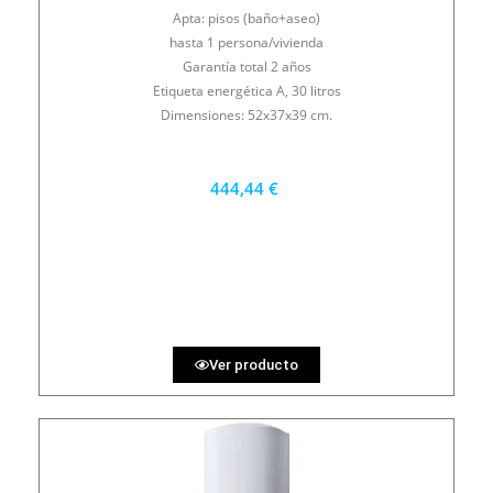
Apta: pisos (baño+aseo)
hasta 1 persona/vivienda
Garantía total 2 años
Etiqueta energética A, 30 litros
Dimensiones: 52x37x39 cm.
444,44 €
400 €
PRECIO AL CONTADO
12.35 €
36 MESES
Ver producto