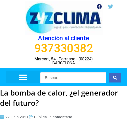
Ir
F
T
a
w
al
c
i
contenido
e
t
b
t
o
e
o
r
Atención al cliente
k
937330382
Marconi, 54 - Terrassa - (08224)
BARCELONA
Search
...
La bomba de calor, ¿el generador
del futuro?
27 junio 2021
Publica un comentario