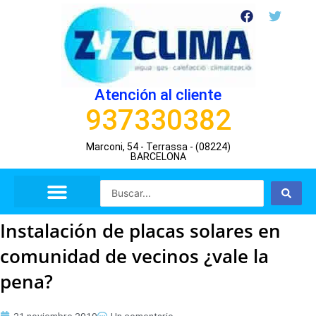
Ir
F
T
a
w
al
c
i
contenido
e
t
b
t
o
e
o
r
Atención al cliente
k
937330382
Marconi, 54 - Terrassa - (08224)
BARCELONA
Search
...
Instalación de placas solares en
comunidad de vecinos ¿vale la
pena?