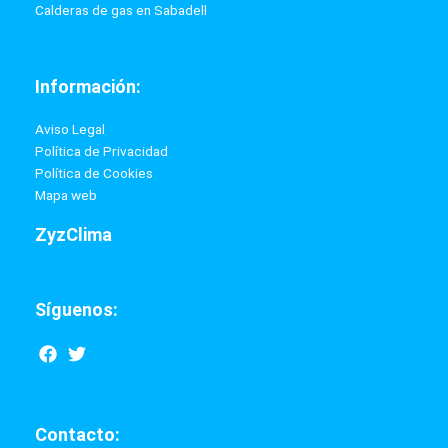
Calderas de gas en Sabadell
Información:
Aviso Legal
Política de Privacidad
Política de Cookies
Mapa web
ZyzClima
Síguenos:
F
T
a
w
c
i
e
t
b
t
Contacto:
o
e