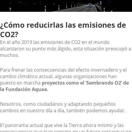
¿Cómo reducirlas las emisiones de
CO2?
En el año 2019 las emisiones de CO2 en el mundo
alcanzaron su punto más álgido, esta situación preocupó a
muchos.
Para frenar las consecuencias del efecto invernadero y el
cambio climático actual, algunas organizaciones han
puesto en marcha
proyectos como el ‘Sembrando O2’ de
la Fundación Aquae.
Nosotros, como ciudadanos y adaptando pequeños
cambios en nuestro día a día, también podemos ayudar.
El panorama actual que vive la Tierra ahora mismo y las
consecuencias que trae consigo en un futuro cercano si no