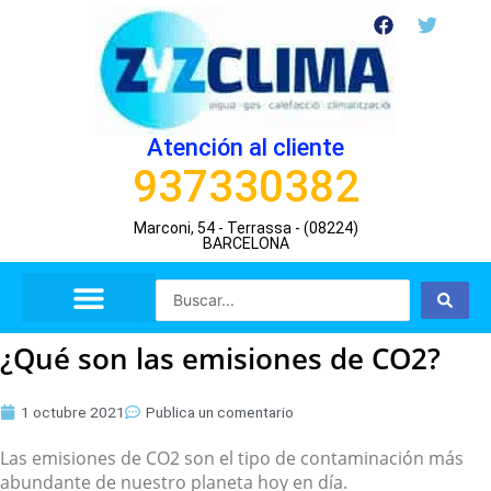
Ir
F
T
a
w
al
c
i
contenido
e
t
b
t
o
e
o
r
Atención al cliente
k
937330382
Marconi, 54 - Terrassa - (08224)
BARCELONA
Search
...
¿Qué son las emisiones de CO2?
1 octubre 2021
Publica un comentario
Las emisiones de CO2 son el tipo de contaminación más
abundante de nuestro planeta hoy en día.