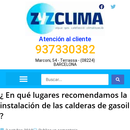
Ir
F
T
a
w
al
c
i
contenido
e
t
b
t
o
e
o
r
Atención al cliente
k
937330382
Marconi, 54 - Terrassa - (08224)
BARCELONA
Search
...
¿ En qué lugares recomendamos la
instalación de las calderas de gasoil
?