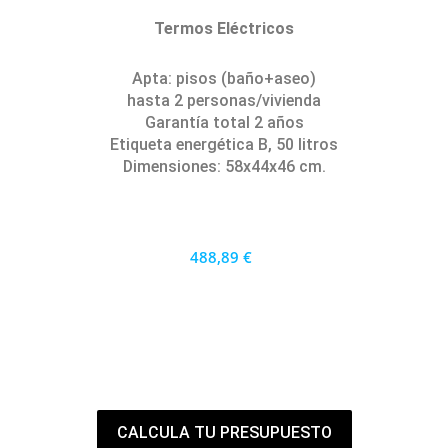
Termos Eléctricos
Apta: pisos (baño+aseo)
hasta 2 personas/vivienda
Garantía total 2 años
Etiqueta energética B, 50 litros
Dimensiones: 58x44x46 cm.
488,89 €
440 €
PRECIO AL CONTADO
13.58 €
36 MESES
CALCULA TU PRESUPUESTO