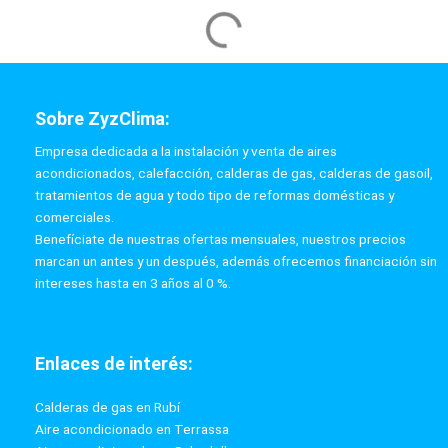
Termo Cointra TL plus-30
Termos Eléctricos
Apta: pisos (baño+aseo)
hasta 1 persona/vivienda
Garantía total 2 años
Etiqueta energética A, 30 litros
Dimensiones: 52x37x39 cm.
444,44 €
400 €
PRECIO AL CONTADO
12.35 €