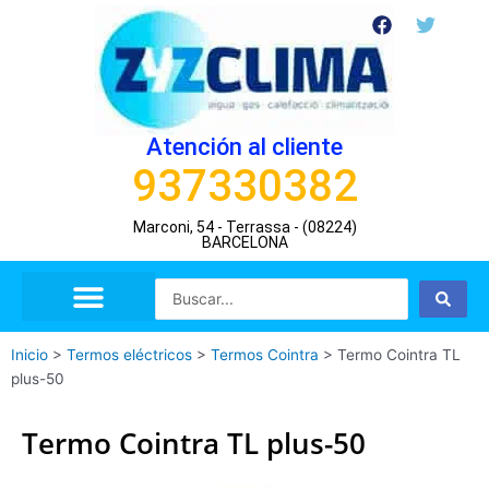
Ir
F
T
a
w
al
c
i
contenido
e
t
b
t
o
e
o
r
Atención al cliente
k
937330382
Marconi, 54 - Terrassa - (08224)
BARCELONA
Search
...
Inicio
>
Termos eléctricos
>
Termos Cointra
>
Termo Cointra TL
plus-50
Termo Cointra TL plus-50