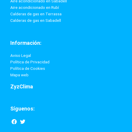
36 MESES
Ver producto
Sobre ZyzClima:
Empresa dedicada a la instalación y venta de aires
acondicionados, calefacción, calderas de gas, calderas de gasoil,
tratamientos de agua y todo tipo de reformas domésticas y
comerciales.
Benefíciate de nuestras ofertas mensuales, nuestros precios
marcan un antes y un después, además ofrecemos financiación sin
intereses hasta en 3 años al 0 %.
Enlaces de interés: