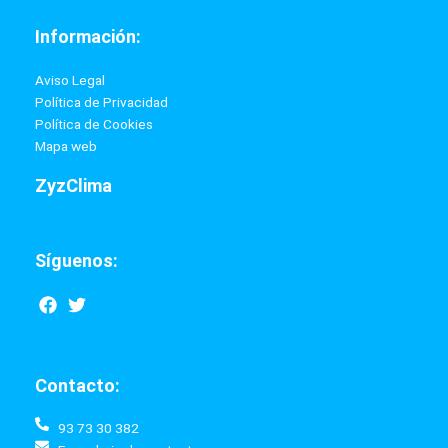
Información:
Aviso Legal
Política de Privacidad
Política de Cookies
Mapa web
ZyzClima
Síguenos:
F
T
a
w
c
i
e
t
b
t
Contacto:
o
e
o
r
k
93 73 30 382