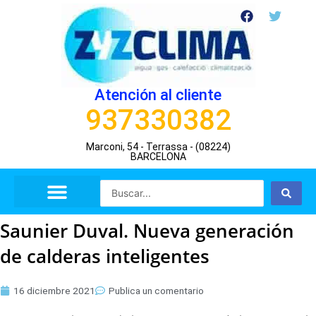
Ir
F
T
a
w
al
c
i
contenido
e
t
b
t
o
e
o
r
Atención al cliente
k
937330382
Marconi, 54 - Terrassa - (08224)
BARCELONA
Search
...
Saunier Duval. Nueva generación
de calderas inteligentes
16 diciembre 2021
Publica un comentario