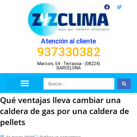
Ir
F
T
a
w
al
c
i
contenido
e
t
b
t
o
e
o
r
Atención al cliente
k
937330382
Marconi, 54 - Terrassa - (08224)
BARCELONA
Search
...
Qué ventajas lleva cambiar una
caldera de gas por una caldera de
pellets