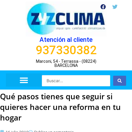
Ir
F
T
a
w
al
c
i
contenido
e
t
b
t
o
e
o
r
Atención al cliente
k
937330382
Marconi, 54 - Terrassa - (08224)
BARCELONA
Search
...
Qué pasos tienes que seguir si
quieres hacer una reforma en tu
hogar