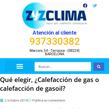
Ir
F
T
a
w
al
c
i
contenido
e
t
b
t
o
e
o
r
Atención al cliente
k
937330382
Marconi, 54 - Terrassa - (08224)
BARCELONA
Search
...
Qué elegir, ¿Calefacción de gas o
calefacción de gasoil?
2 octubre 2019
Publica un comentario