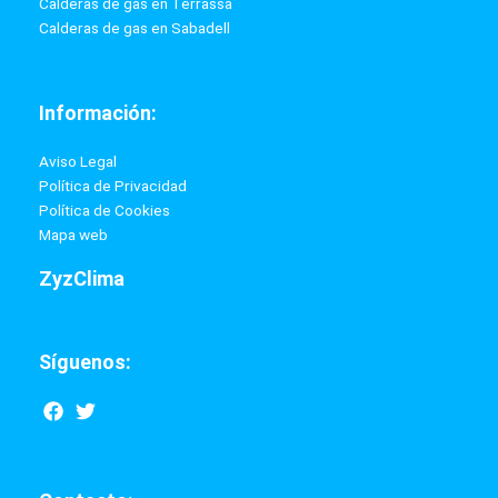
Calderas de gas en Terrassa
Calderas de gas en Sabadell
Información:
Aviso Legal
Política de Privacidad
Política de Cookies
Mapa web
ZyzClima
Síguenos:
F
T
a
w
c
i
e
t
b
t