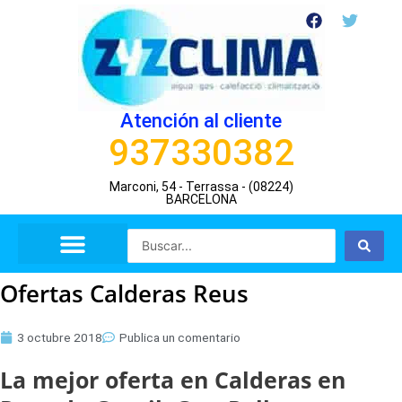
Ir
F
T
a
w
al
c
i
contenido
e
t
b
t
o
e
o
r
Atención al cliente
k
937330382
Marconi, 54 - Terrassa - (08224)
BARCELONA
Search
...
Ofertas Calderas Reus
3 octubre 2018
Publica un comentario
La mejor oferta en Calderas en