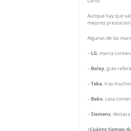
caros.
Aunque hay que val
mejores prestacion
Algunas de las mar
–
LG
, marca corean
–
Balay
, gran refe
–
Teka
, tras mucho
–
Beko
, casa comer
–
Siemens
, destaca
¿Cuánto tiempo du