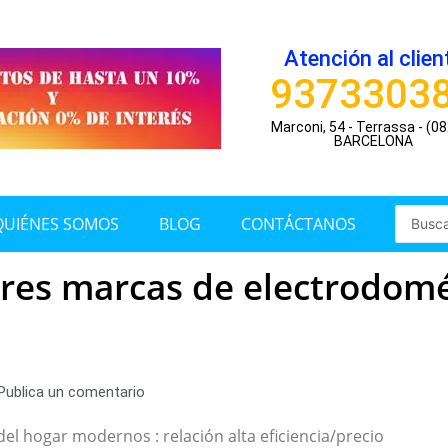
Atención al clien
9373303
Marconi, 54 - Terrassa - (0
BARCELONA
Search
QUIÉNES SOMOS
BLOG
CONTÁCTANOS
...
res marcas de electrodomés
Publica un comentario
el hogar modernos : relación alta eficiencia/precio