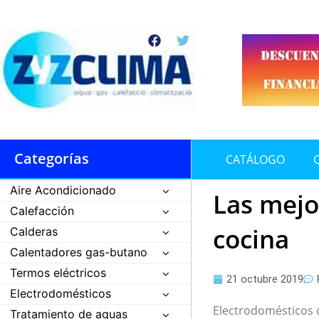
Ir
al
F
T
contenido
a
w
c
i
e
t
b
t
o
e
o
r
k
Categorías
CATÁLOGO
Aire Acondicionado
Las mejo
Calefacción
cocina
Calderas
Calentadores gas-butano
Termos eléctricos
21 octubre 2019
Electrodomésticos
Electrodomésticos d
Tratamiento de aguas