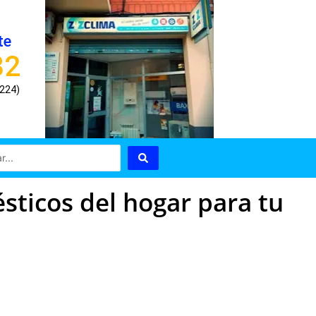
te
82
8224)
ticos del hogar para tu