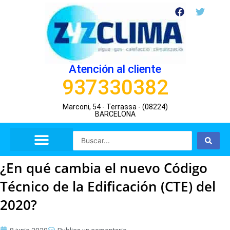
Ir
F
T
a
w
al
c
i
contenido
e
t
b
t
o
e
o
r
Atención al cliente
k
937330382
Marconi, 54 - Terrassa - (08224)
BARCELONA
Search
...
¿En qué cambia el nuevo Código
Técnico de la Edificación (CTE) del
2020?