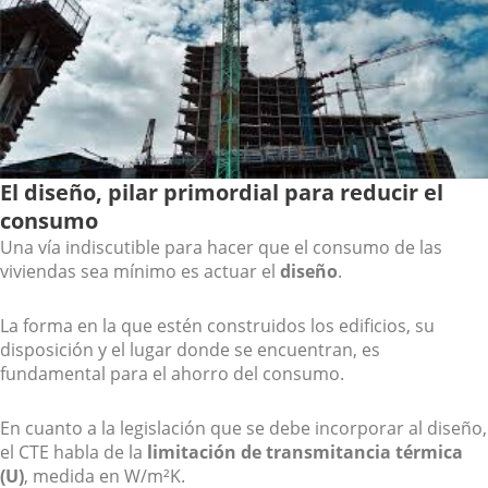
El diseño, pilar primordial para reducir el
consumo
Una vía indiscutible para hacer que el consumo de las
viviendas sea mínimo es actuar el
diseño
.
La forma en la que estén construidos los edificios, su
disposición y el lugar donde se encuentran, es
fundamental para el ahorro del consumo.
En cuanto a la legislación que se debe incorporar al diseño,
el CTE habla de la
limitación de transmitancia térmica
(U)
, medida en W/m²K.