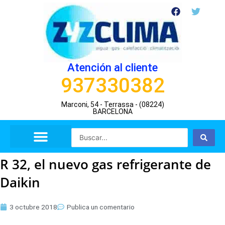
Ir
F
T
a
w
al
c
i
contenido
e
t
b
t
o
e
o
r
Atención al cliente
k
937330382
Marconi, 54 - Terrassa - (08224)
BARCELONA
Search
...
R 32, el nuevo gas refrigerante de
Daikin
3 octubre 2018
Publica un comentario