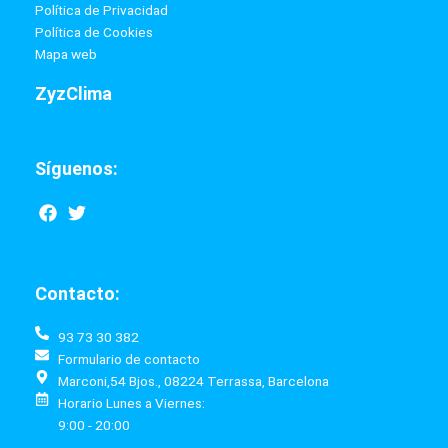
Política de Privacidad
Política de Cookies
Mapa web
ZyzClima
Síguenos:
F
T
a
w
c
i
e
t
b
t
Contacto:
o
e
o
r
k
93 73 30 382
Formulario de contacto
Marconi,54 Bjos., 08224 Terrassa, Barcelona
Horario Lunes a Viernes:
9:00 - 20:00