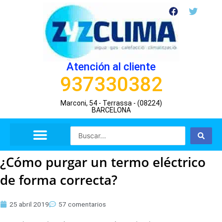
Ir
F
T
a
w
al
c
i
contenido
e
t
b
t
o
e
o
r
Atención al cliente
k
937330382
Marconi, 54 - Terrassa - (08224)
BARCELONA
Search
...
¿Cómo purgar un termo eléctrico
de forma correcta?
25 abril 2019
57 comentarios