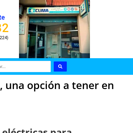
te
82
8224)
n, una opción a tener en
 eléctricas para