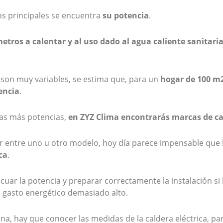
os principales se encuentra
su potencia
.
etros a calentar y al uso dado al agua caliente sanitari
son muy variables, se estima que, para un
hogar de 100 m2
encia
.
as más potencias,
en ZYZ Clima encontrarás marcas de ca
ir entre uno u otro modelo, hoy día parece impensable que
ca
.
uar la potencia y preparar correctamente la instalación si l
 gasto energético demasiado alto.
una, hay que conocer las medidas de la caldera eléctrica, pa