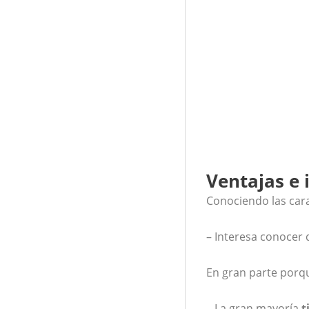
Ventajas e 
Conociendo las cara
– Interesa conocer 
En gran parte por
– La gran mayoría
t