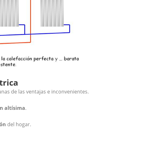
trica
unas de las ventajas e inconvenientes.
n altísima
.
ión
del hogar.