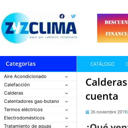
Ir
al
F
T
contenido
a
w
c
i
e
t
b
t
o
e
o
r
k
Categorías
CATÁLOGO
Aire Acondicionado
Calderas
Calefacción
cuenta
Calderas
Calentadores gas-butano
Termos eléctricos
26 noviembre 2019
Electrodomésticos
¿Qué vent
Tratamiento de aguas