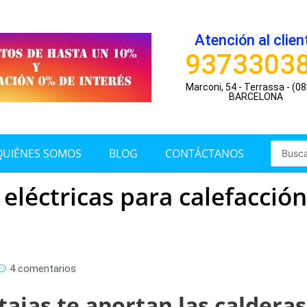
Atención al clien
9373303
Marconi, 54 - Terrassa - (0
BARCELONA
Search
QUIÉNES SOMOS
BLOG
CONTÁCTANOS
...
 eléctricas para calefacció
4 comentarios
ajas te aportan las calderas