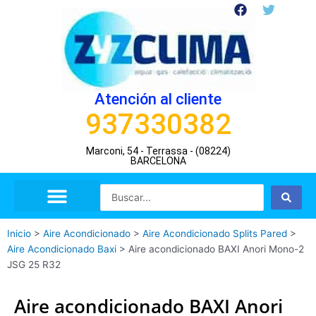
Ir
F
T
a
w
al
c
i
contenido
e
t
b
t
o
e
o
r
Atención al cliente
k
937330382
Marconi, 54 - Terrassa - (08224)
BARCELONA
Search
...
Inicio
>
Aire Acondicionado
>
Aire Acondicionado Splits Pared
>
Aire Acondicionado Baxi
>
Aire acondicionado BAXI Anori Mono-2
JSG 25 R32
Aire acondicionado BAXI Anori