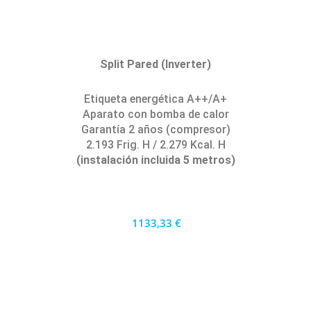
Split Pared (Inverter)
Etiqueta energética A++/A+
Aparato con bomba de calor
Garantía 2 años (compresor)
2.193 Frig. H / 2.279 Kcal. H
(instalación incluida 5 metros)
1133,33 €
1020 €
PRECIO AL CONTADO
31.48 €
36 MESES