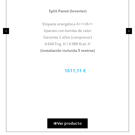
Split Pared (Inverter)
Etiqueta energética A+++/A++
Aparato con bomba de calor
Garantía 2 años (compresor)
4.644 Frig. H / 4.988 Kcal. H
(instalación incluida 5 metros)
1611,11 €
1450 €
PRECIO AL CONTADO
44.75 €
36 MESES
Ver producto