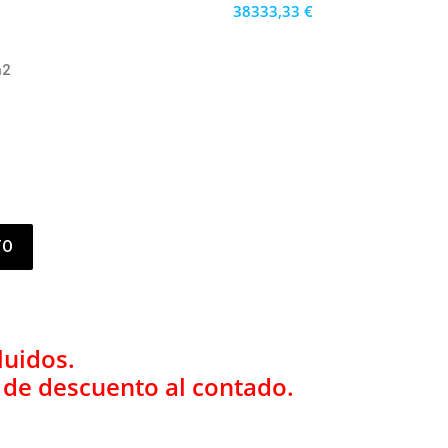
38333,33 €
34500 €
PRECIO AL CONTADO
m2
1,064.81 €
36 MESES
TO
luidos.
% de descuento al contado.