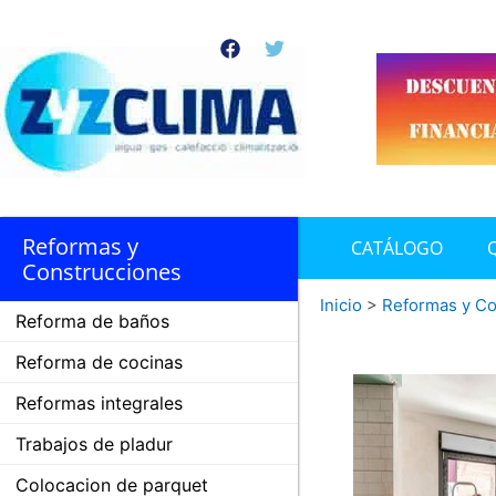
Ir
al
F
T
contenido
a
w
c
i
e
t
b
t
o
e
o
r
k
Reformas y
CATÁLOGO
Construcciones
Inicio
>
Reformas y Co
Reforma de baños
Reforma de cocinas
Reformas integrales
Trabajos de pladur
Colocacion de parquet