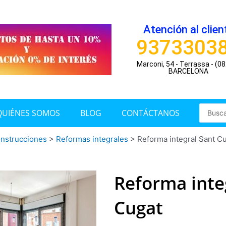
Atención al clien
9373303
Marconi, 54 - Terrassa - (0
BARCELONA
Search
QUIÉNES SOMOS
BLOG
CONTÁCTANOS
...
nstrucciones
>
Reformas integrales
>
Reforma integral Sant C
Reforma inte
Cugat