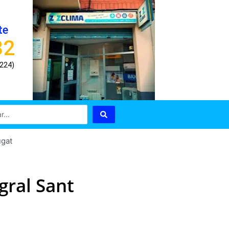
te
82
8224)
ugat
gral Sant