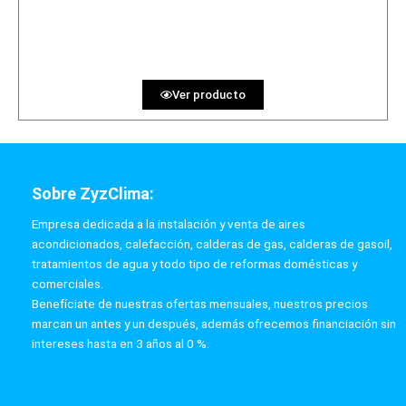
756.17 €
36 MESES
Ver producto
Sobre ZyzClima:
Empresa dedicada a la instalación y venta de aires
acondicionados, calefacción, calderas de gas, calderas de gasoil,
tratamientos de agua y todo tipo de reformas domésticas y
comerciales.
Benefíciate de nuestras ofertas mensuales, nuestros precios
marcan un antes y un después, además ofrecemos financiación sin
intereses hasta en 3 años al 0 %.