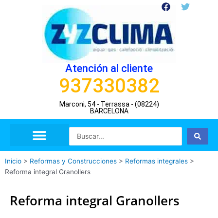
Ir
F
T
a
w
al
c
i
contenido
e
t
b
t
o
e
o
r
Atención al cliente
k
937330382
Marconi, 54 - Terrassa - (08224)
BARCELONA
Search
...
Inicio
>
Reformas y Construcciones
>
Reformas integrales
>
Reforma integral Granollers
Reforma integral Granollers