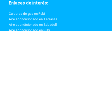
Enlaces de interés:
Calderas de gas en Rubí
Aire acondicionado en Terrassa
Aire acondicionado en Sabadell
Aire acondicionado en Rubí
Calderas de gas en Terrassa
Calderas de gas en Sabadell
Información:
Aviso Legal
Política de Privacidad
Política de Cookies
Mapa web
ZyzClima