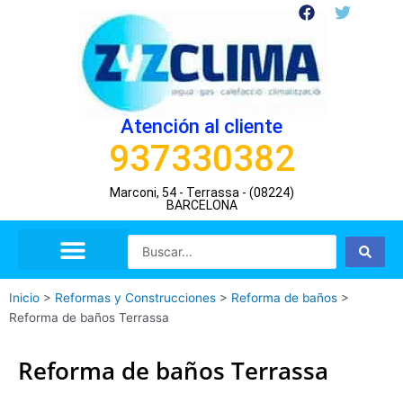
Ir
F
T
a
w
al
c
i
contenido
e
t
b
t
o
e
o
r
Atención al cliente
k
937330382
Marconi, 54 - Terrassa - (08224)
BARCELONA
Search
...
Inicio
>
Reformas y Construcciones
>
Reforma de baños
>
Reforma de baños Terrassa
Reforma de baños Terrassa