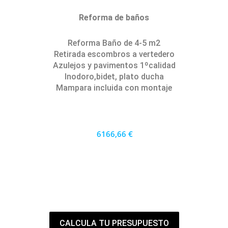
Reforma de baños
Reforma Baño de 4-5 m2
Retirada escombros a vertedero
Azulejos y pavimentos 1ºcalidad
Inodoro,bidet, plato ducha
Mampara incluida con montaje
6166,66 €
5550 €
PRECIO AL CONTADO
171.30 €
36 MESES
CALCULA TU PRESUPUESTO