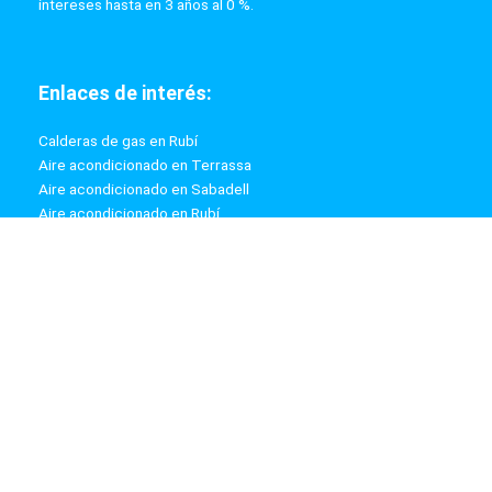
intereses hasta en 3 años al 0 %.
Enlaces de interés:
Calderas de gas en Rubí
Aire acondicionado en Terrassa
Aire acondicionado en Sabadell
Aire acondicionado en Rubí
Calderas de gas en Terrassa
Calderas de gas en Sabadell
Información:
Aviso Legal
Política de Privacidad
Política de Cookies
Mapa web