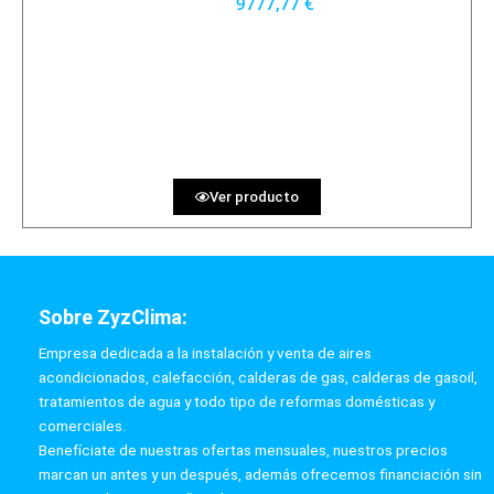
9777,77 €
8800 €
PRECIO AL CONTADO
271.60 €
36 MESES
Ver producto
Sobre ZyzClima:
Empresa dedicada a la instalación y venta de aires
acondicionados, calefacción, calderas de gas, calderas de gasoil,
tratamientos de agua y todo tipo de reformas domésticas y
comerciales.
Benefíciate de nuestras ofertas mensuales, nuestros precios
marcan un antes y un después, además ofrecemos financiación sin