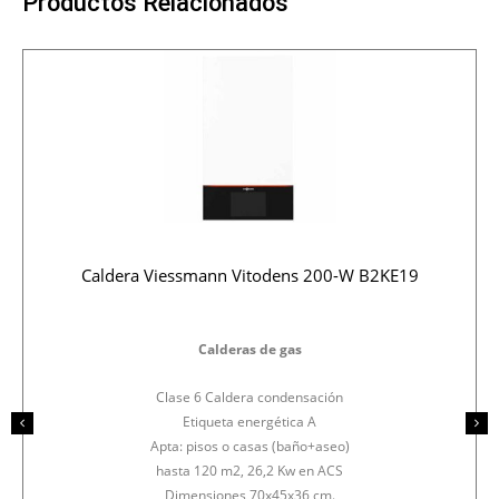
Productos Relacionados
Caldera Viessmann Vitodens 200-W B2KE19
Calderas de gas
Clase 6 Caldera condensación
Etiqueta energética A
Apta: pisos o casas (baño+aseo)
hasta 120 m2, 26,2 Kw en ACS
Dimensiones 70x45x36 cm.