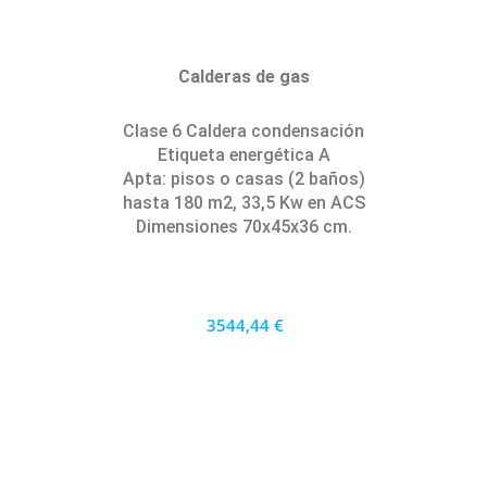
Calderas de gas
Clase 6 Caldera condensación
Etiqueta energética A
Apta: pisos o casas (2 baños)
hasta 180 m2, 33,5 Kw en ACS
Dimensiones 70x45x36 cm.
3544,44 €
3190 €
PRECIO AL CONTADO
98.46 €
36 MESES