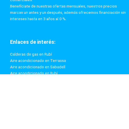
Benefíciate de nuestras ofertas mensuales, nuestros precios
marcan un antes y un después, además ofrecemos financiación sin
intereses hasta en 3 años al 0 %.
Enlaces de interés:
Calderas de gas en Rubí
Aire acondicionado en Terrassa
Aire acondicionado en Sabadell
Aire acondicionado en Rubí
Calderas de gas en Terrassa
Calderas de gas en Sabadell
Información:
Aviso Legal
Política de Privacidad