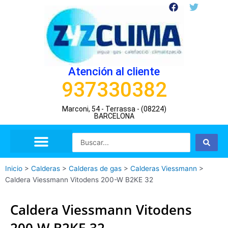
Ir
F
T
a
w
al
c
i
contenido
e
t
b
t
o
e
o
r
Atención al cliente
k
937330382
Marconi, 54 - Terrassa - (08224)
BARCELONA
Search
...
Inicio
>
Calderas
>
Calderas de gas
>
Calderas Viessmann
>
Caldera Viessmann Vitodens 200-W B2KE 32
Caldera Viessmann Vitodens