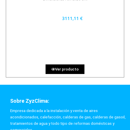
3111,11 €
2800 €
PRECIO AL CONTADO
86.42 €
36 MESES
Ver producto
Sobre ZyzClima:
Empresa dedicada a la instalación y venta de aires
acondicionados, calefacción, calderas de gas, calderas de gasoil,
tratamientos de agua y todo tipo de reformas domésticas y
comerciales.