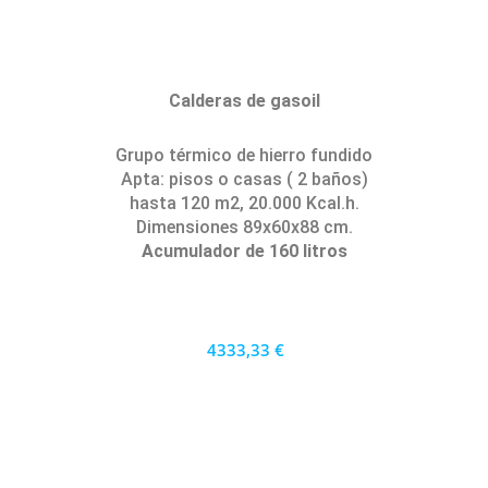
Calderas de gasoil
Grupo térmico de hierro fundido
Apta: pisos o casas ( 2 baños)
hasta 120 m2, 20.000 Kcal.h.
Dimensiones 89x60x88 cm.
Acumulador de 160 litros
4333,33 €
3900 €
PRECIO AL CONTADO
120.37 €
36 MESES