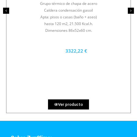
Grupo térmico de chapa de acero
Caldera condensación gasoil
Apta: pisos o casas (baño + aseo)
hasta 120 m2, 21.500 Kcal.h.
Dimensiones 86x52x60 cm.
3322,22 €
2990 €
PRECIO AL CONTADO
92.28 €
36 MESES
Ver producto