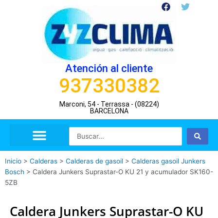
Ir
F
T
a
w
al
c
i
contenido
e
t
b
t
o
e
o
r
Atención al cliente
k
937330382
Marconi, 54 - Terrassa - (08224)
BARCELONA
Search
...
Inicio
>
Calderas
>
Calderas de gasoil
>
Calderas gasoil Junkers
Bosch
>
Caldera Junkers Suprastar-O KU 21 y acumulador SK160-
5ZB
Caldera Junkers Suprastar-O KU