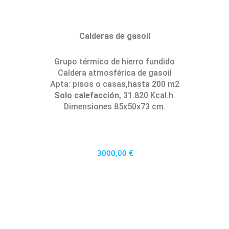
Calderas de gasoil
Grupo térmico de hierro fundido
Caldera atmosférica de gasoil
Apta: pisos o casas,hasta 200 m2
Solo calefacción
, 31.820 Kcal.h.
Dimensiones 85x50x73 cm.
3000,00 €
2700 €
PRECIO AL CONTADO
83.33 €
36 MESES