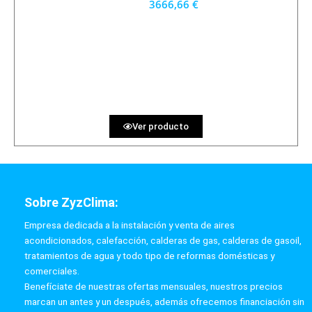
3666,66 €
3300 €
PRECIO AL CONTADO
101.85 €
36 MESES
Ver producto
Sobre ZyzClima:
Empresa dedicada a la instalación y venta de aires
acondicionados, calefacción, calderas de gas, calderas de gasoil,
tratamientos de agua y todo tipo de reformas domésticas y
comerciales.
Benefíciate de nuestras ofertas mensuales, nuestros precios
marcan un antes y un después, además ofrecemos financiación sin