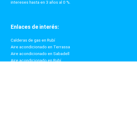
intereses hasta en 3 años al 0 %.
Enlaces de interés:
Calderas de gas en Rubí
Aire acondicionado en Terrassa
Aire acondicionado en Sabadell
Aire acondicionado en Rubí
Calderas de gas en Terrassa
Calderas de gas en Sabadell
Información:
Aviso Legal
Política de Privacidad
Política de Cookies
Mapa web