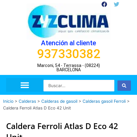
Ir
F
T
a
w
al
c
i
contenido
e
t
b
t
o
e
o
r
Atención al cliente
k
937330382
Marconi, 54 - Terrassa - (08224)
BARCELONA
Search
...
Inicio
>
Calderas
>
Calderas de gasoil
>
Calderas gasoil Ferroli
>
Caldera Ferroli Atlas D Eco 42 Unit
Caldera Ferroli Atlas D Eco 42