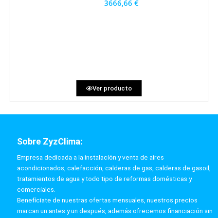
3666,66 €
3300 €
PRECIO AL CONTADO
101.85 €
36 MESES
Ver producto
Sobre ZyzClima:
Empresa dedicada a la instalación y venta de aires
acondicionados, calefacción, calderas de gas, calderas de gasoil,
tratamientos de agua y todo tipo de reformas domésticas y
comerciales.
Benefíciate de nuestras ofertas mensuales, nuestros precios
marcan un antes y un después, además ofrecemos financiación sin