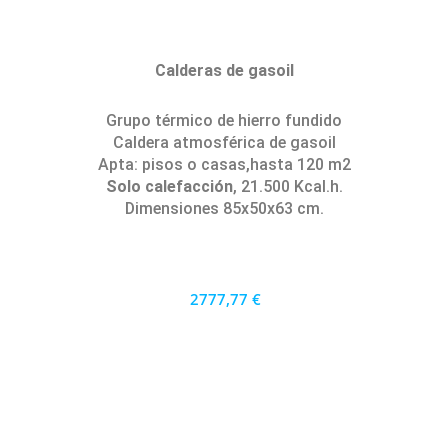
Calderas de gasoil
Grupo térmico de hierro fundido
Caldera atmosférica de gasoil
Apta: pisos o casas,hasta 120 m2
Solo calefacción
, 21.500 Kcal.h.
Dimensiones 85x50x63 cm.
2777,77 €
2500 €
PRECIO AL CONTADO
77.16 €
36 MESES