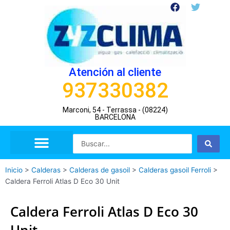
Ir
F
T
a
w
al
c
i
contenido
e
t
b
t
o
e
o
r
Atención al cliente
k
937330382
Marconi, 54 - Terrassa - (08224)
BARCELONA
Search
...
Inicio
>
Calderas
>
Calderas de gasoil
>
Calderas gasoil Ferroli
>
Caldera Ferroli Atlas D Eco 30 Unit
Caldera Ferroli Atlas D Eco 30