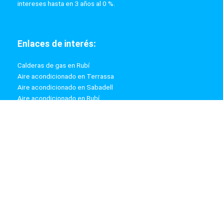
intereses hasta en 3 años al 0 %.
Enlaces de interés:
Calderas de gas en Rubí
Aire acondicionado en Terrassa
Aire acondicionado en Sabadell
Aire acondicionado en Rubí
Calderas de gas en Terrassa
Calderas de gas en Sabadell
Información:
Aviso Legal
Política de Privacidad
Política de Cookies
Mapa web