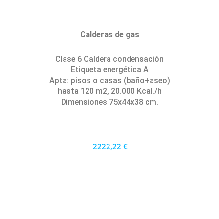
Calderas de gas
Clase 6 Caldera condensación
Etiqueta energética A
Apta: pisos o casas (baño+aseo)
hasta 120 m2, 20.000 Kcal./h
Dimensiones 75x44x38 cm.
2222,22 €
2000 €
PRECIO AL CONTADO
61.73 €
36 MESES