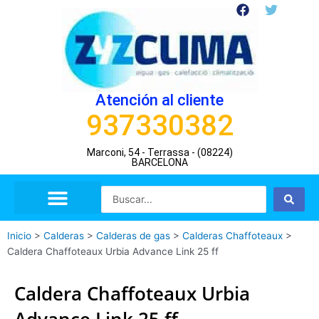
Ir
F
T
a
w
al
c
i
contenido
e
t
b
t
o
e
o
r
Atención al cliente
k
937330382
Marconi, 54 - Terrassa - (08224)
BARCELONA
Search
...
Inicio
>
Calderas
>
Calderas de gas
>
Calderas Chaffoteaux
>
Caldera Chaffoteaux Urbia Advance Link 25 ff
Caldera Chaffoteaux Urbia