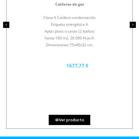
Calderas de gas
Clase 6 Caldera condensación
Etiqueta energética A
Apta: pisos o casas (2 baños)
hasta 160 m2, 26.000 Kcal./h
Dimensiones 75x40x32 cm.
1677,77 €
1510 €
PRECIO AL CONTADO
46.60 €
36 MESES
Ver producto