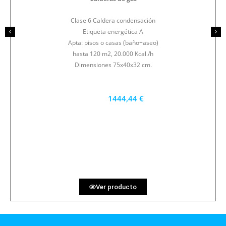
Clase 6 Caldera condensación
Etiqueta energética A
Apta: pisos o casas (baño+aseo)
hasta 120 m2, 20.000 Kcal./h
Dimensiones 75x40x32 cm.
1444,44 €
1300 €
PRECIO AL CONTADO
40.12 €
36 MESES
Ver producto