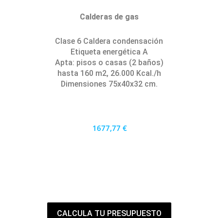
Calderas de gas
Clase 6 Caldera condensación
Etiqueta energética A
Apta: pisos o casas (2 baños)
hasta 160 m2, 26.000 Kcal./h
Dimensiones 75x40x32 cm.
1677,77 €
1510 €
PRECIO AL CONTADO
46.60 €
36 MESES
CALCULA TU PRESUPUESTO