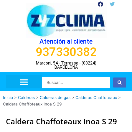
Ir
F
T
a
w
al
c
i
contenido
e
t
b
t
o
e
o
r
Atención al cliente
k
937330382
Marconi, 54 - Terrassa - (08224)
BARCELONA
Search
...
Inicio
>
Calderas
>
Calderas de gas
>
Calderas Chaffoteaux
>
Caldera Chaffoteaux Inoa S 29
Caldera Chaffoteaux Inoa S 29