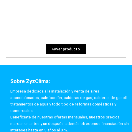
2050 €
PRECIO AL CONTADO
63.27 €
36 MESES
Ver producto
Sobre ZyzClima:
Empresa dedicada a la instalación y venta de aires
acondicionados, calefacción, calderas de gas, calderas de gasoil,
tratamientos de agua y todo tipo de reformas domésticas y
comerciales.
Benefíciate de nuestras ofertas mensuales, nuestros precios
marcan un antes y un después, además ofrecemos financiación sin
intereses hasta en 3 años al 0 %.