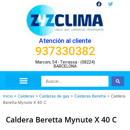
Ir
F
T
a
w
al
c
i
contenido
e
t
b
t
o
e
o
r
Atención al cliente
k
937330382
Marconi, 54 - Terrassa - (08224)
BARCELONA
Search
...
Inicio
>
Calderas
>
Calderas de gas
>
Calderas Beretta
>
Caldera
Beretta Mynute X 40 C
Caldera Beretta Mynute X 40 C