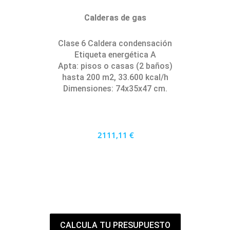
Calderas de gas
Clase 6 Caldera condensación
Etiqueta energética A
Apta: pisos o casas (2 baños)
hasta 200 m2, 33.600 kcal/h
Dimensiones: 74x35x47 cm.
2111,11 €
1900 €
PRECIO AL CONTADO
58.64 €
36 MESES
CALCULA TU PRESUPUESTO