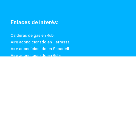
Enlaces de interés:
Calderas de gas en Rubí
Aire acondicionado en Terrassa
Aire acondicionado en Sabadell
Aire acondicionado en Rubí
Calderas de gas en Terrassa
Calderas de gas en Sabadell
Información:
Aviso Legal
Política de Privacidad
Política de Cookies
Mapa web