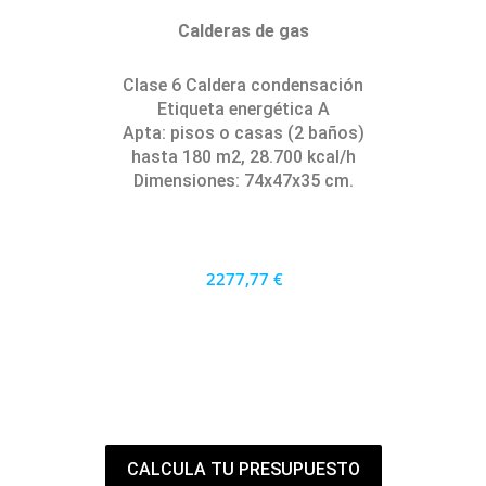
Calderas de gas
Clase 6 Caldera condensación
Etiqueta energética A
Apta: pisos o casas (2 baños)
hasta 180 m2, 28.700 kcal/h
Dimensiones: 74x47x35 cm.
2277,77 €
2050 €
PRECIO AL CONTADO
63.27 €
36 MESES
CALCULA TU PRESUPUESTO