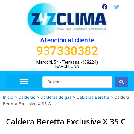
Ir
F
T
a
w
al
c
i
contenido
e
t
b
t
o
e
o
r
Atención al cliente
k
937330382
Marconi, 54 - Terrassa - (08224)
BARCELONA
Search
...
Inicio
>
Calderas
>
Calderas de gas
>
Calderas Beretta
>
Caldera
Beretta Exclusive X 35 C
Caldera Beretta Exclusive X 35 C