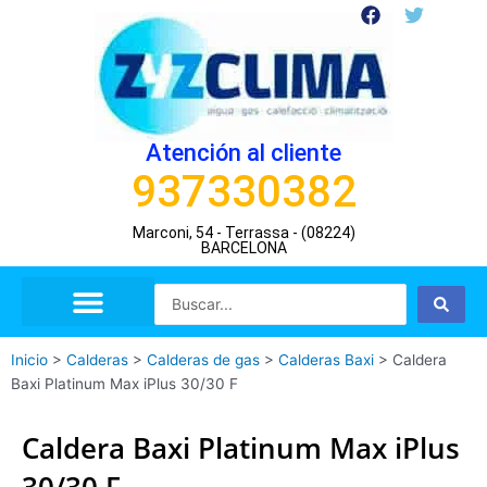
Ir
F
T
a
w
al
c
i
contenido
e
t
b
t
o
e
o
r
Atención al cliente
k
937330382
Marconi, 54 - Terrassa - (08224)
BARCELONA
Search
...
Inicio
>
Calderas
>
Calderas de gas
>
Calderas Baxi
>
Caldera
Baxi Platinum Max iPlus 30/30 F
Caldera Baxi Platinum Max iPlus