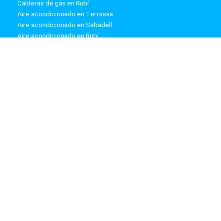
Calderas de gas en Rubí
Aire acondicionado en Terrassa
Aire acondicionado en Sabadell
Aire acondicionado en Rubí
Calderas de gas en Terrassa
Calderas de gas en Sabadell
Información:
Aviso Legal
Política de Privacidad
Política de Cookies
Mapa web
ZyzClima
Síguenos: