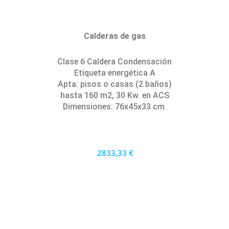
Calderas de gas
Clase 6 Caldera Condensación
Etiqueta energética A
Apta: pisos o casas (2 baños)
hasta 160 m2, 30 Kw. en ACS
Dimensiones: 76x45x33 cm.
2833,33 €
2550 €
PRECIO AL CONTADO
78.70 €
36 MESES