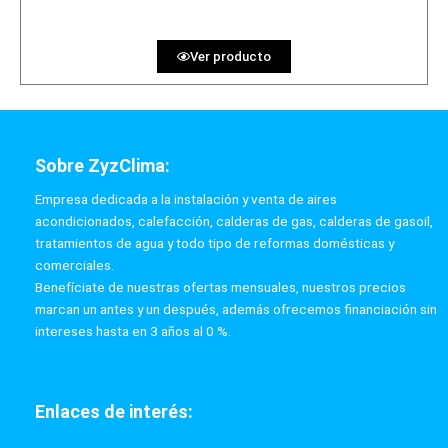
Ver producto
Sobre ZyzClima:
Empresa dedicada a la instalación y venta de aires
acondicionados, calefacción, calderas de gas, calderas de gasoil,
tratamientos de agua y todo tipo de reformas domésticas y
comerciales.
Benefíciate de nuestras ofertas mensuales, nuestros precios
marcan un antes y un después, además ofrecemos financiación sin
intereses hasta en 3 años al 0 %.
Enlaces de interés: