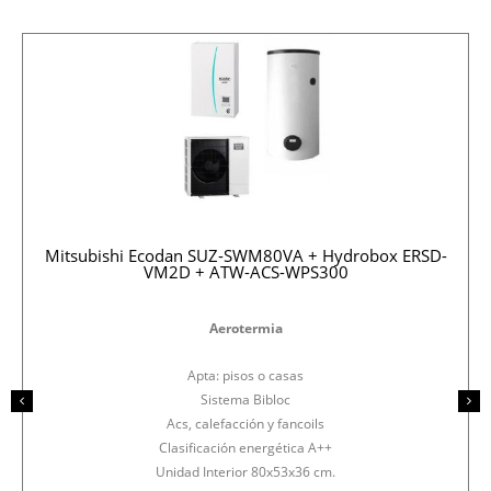
Mitsubishi Ecodan SUZ-SWM80VA + Hydrobox ERSD-
VM2D + ATW-ACS-WPS300
Aerotermia
Apta: pisos o casas
Sistema Bibloc
Acs, calefacción y fancoils
Clasificación energética A++
Unidad Interior 80x53x36 cm.