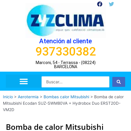
Ir
F
T
a
w
al
c
i
contenido
e
t
b
t
o
e
o
r
Atención al cliente
k
937330382
Marconi, 54 - Terrassa - (08224)
BARCELONA
Search
...
Inicio
>
Aerotermia
>
Bombas calor Mitsubishi
>
Bomba de calor
Mitsubishi Ecodan SUZ-SWM80VA + Hydrobox Duo ERST20D-
VM2D
Bomba de calor Mitsubishi