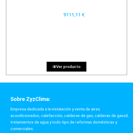
9111,11 €
8200 €
PRECIO AL CONTADO
253.09 €
36 MESES
Ver producto
Sobre ZyzClima:
Empresa dedicada a la instalación y venta de aires
acondicionados, calefacción, calderas de gas, calderas de gasoil,
tratamientos de agua y todo tipo de reformas domésticas y
comerciales.