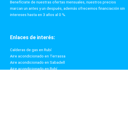
Benefíciate de nuestras ofertas mensuales, nuestros precios
marcan un antes y un después, además ofrecemos financiación sin
intereses hasta en 3 años al 0 %.
Enlaces de interés:
Calderas de gas en Rubí
Aire acondicionado en Terrassa
Aire acondicionado en Sabadell
Aire acondicionado en Rubí
Calderas de gas en Terrassa
Calderas de gas en Sabadell
Información:
Aviso Legal
Política de Privacidad
Política de Cookies