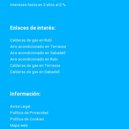
Unidad Interior 180x60x66 cm.
10111,11 €
9100 €
PRECIO AL CONTADO
280.86 €
36 MESES
Ver producto
Sobre ZyzClima:
Empresa dedicada a la instalación y venta de aires
acondicionados, calefacción, calderas de gas, calderas de gasoil,
tratamientos de agua y todo tipo de reformas domésticas y