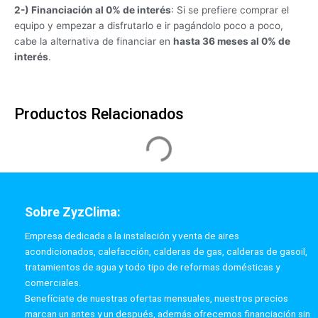
2-) Financiación al 0% de interés
: Si se prefiere comprar el
equipo y empezar a disfrutarlo e ir pagándolo poco a poco,
cabe la alternativa de financiar en
hasta 36 meses al 0% de
interés
.
Productos Relacionados
Bomba de calor Junkers Supraeco Hydro SAO 60-2S +
Supraeco Hydro ACM 8-185 acumulación
Aerotermia
Apta: pisos o casas
Sistema Bibloc
Acs, calefacción y fancoils
Clasificación energética A++