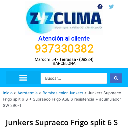
Ir
F
T
a
w
al
c
i
contenido
e
t
b
t
o
e
o
r
Atención al cliente
k
937330382
Marconi, 54 - Terrassa - (08224)
BARCELONA
Search
...
Inicio
>
Aerotermia
>
Bombas calor Junkers
>
Junkers Supraeco
Frigo split 6 S + Supraeco Frigo ASE 6 resistencia + acumulador
SW 290-1
Junkers Supraeco Frigo split 6 S