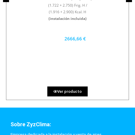
(1.722 + 2.750) Frig. H /
(1.916 + 2.900) Kcal. H
(instalación incluida)
2666,66 €
2400 €
PRECIO AL CONTADO
74.07 €
36 MESES
Ver producto
Sobre ZyzClima:
Empresa dedicada a la instalación y venta de aires