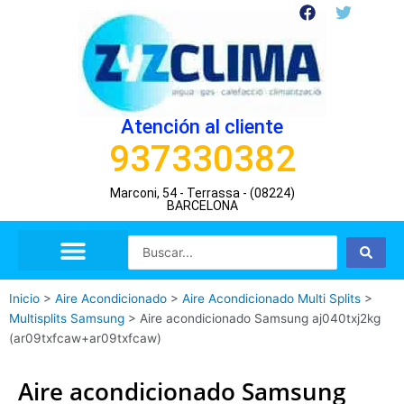
Ir
F
T
a
w
al
c
i
contenido
e
t
b
t
o
e
o
r
Atención al cliente
k
937330382
Marconi, 54 - Terrassa - (08224)
BARCELONA
Search
...
Inicio
>
Aire Acondicionado
>
Aire Acondicionado Multi Splits
>
Multisplits Samsung
>
Aire acondicionado Samsung aj040txj2kg
(ar09txfcaw+ar09txfcaw)
Aire acondicionado Samsung