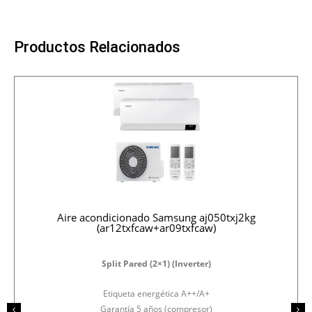
Productos Relacionados
Aire acondicionado Samsung aj050txj2kg
(ar12txfcaw+ar09txfcaw)
Split Pared (2×1) (Inverter)
Etiqueta energética A++/A+
Garantía 5 años (compresor)