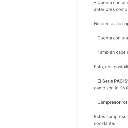
– Cuenta con el
anteriores como
No afecta a la c
– Cuenta con un
– También cabe 
Esto, nos posib
– El
Serie PACi S
como son la KNX
– C
ompresor rot
Estos compresor
constante.