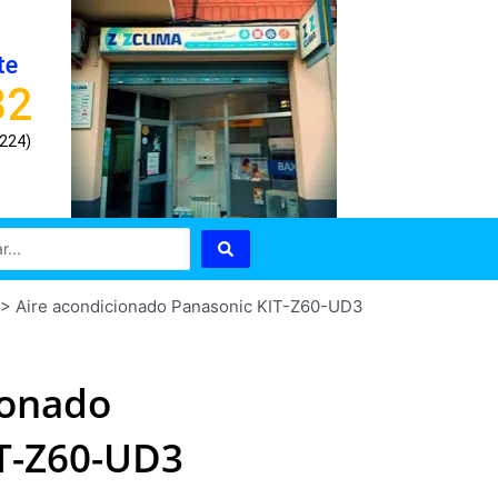
te
82
8224)
>
Aire acondicionado Panasonic KIT-Z60-UD3
ionado
T-Z60-UD3