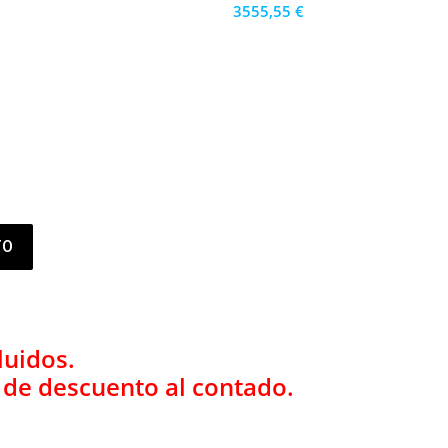
3555,55 €
s
3200 €
PRECIO AL CONTADO
98.77 €
36 MESES
TO
luidos.
% de descuento al contado.