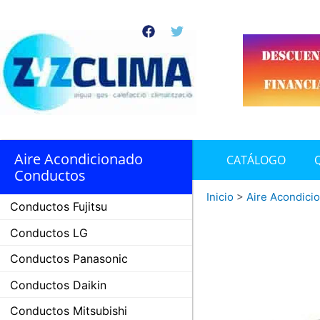
Ir
al
F
T
contenido
a
w
c
i
e
t
b
t
o
e
o
r
k
Aire Acondicionado
CATÁLOGO
Conductos
Inicio
>
Aire Acondici
Conductos Fujitsu
Conductos LG
Conductos Panasonic
Conductos Daikin
Conductos Mitsubishi