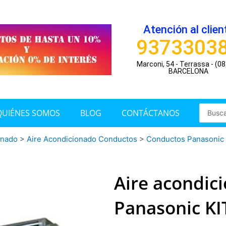
Atención al clien
9373303
Marconi, 54 - Terrassa - (0
BARCELONA
Search
QUIÉNES SOMOS
BLOG
CONTÁCTANOS
...
onado
>
Aire Acondicionado Conductos
>
Conductos Panasonic
Aire acondic
Panasonic KI