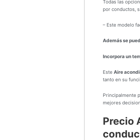
Todas las opcion
por conductos, s
– Este modelo fac
Además se pueden
Incorpora un te
Este
Aire acond
tanto en su func
Principalmente 
mejores decision
Precio
conduc