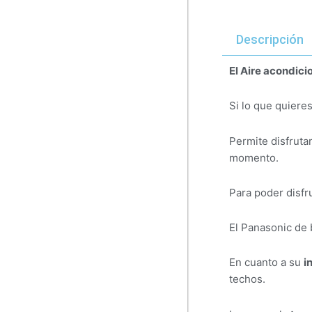
Descripción
El Aire acondic
Si lo que quiere
Permite disfruta
momento.
Para poder disfr
El Panasonic de 
En cuanto a su
i
techos.