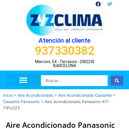
Ir
F
T
a
w
al
c
i
contenido
e
t
b
t
o
e
o
r
Atención al cliente
k
937330382
Marconi, 54 - Terrassa - (08224)
BARCELONA
Search
...
Inicio
>
Aire Acondicionado
>
Aire Acondicionado Cassette
>
Cassette Panasonic
>
Aire Acondicionado Panasonic KIT-
71PU3Z5
Aire Acondicionado Panasonic