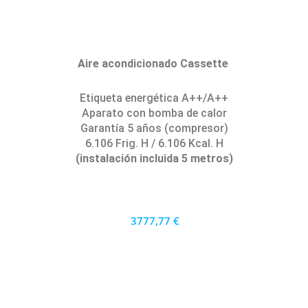
Aire acondicionado Cassette
Etiqueta energética A++/A++
Aparato con bomba de calor
Garantía 5 años (compresor)
6.106 Frig. H / 6.106 Kcal. H
(instalación incluida 5 metros)
3777,77 €
3400 €
PRECIO AL CONTADO
104.94 €
36 MESES