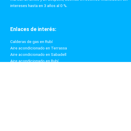
intereses hasta en 3 años al 0 %.
Enlaces de interés:
Calderas de gas en Rubí
Aire acondicionado en Terrassa
Aire acondicionado en Sabadell
Aire acondicionado en Rubí
Calderas de gas en Terrassa
Calderas de gas en Sabadell
Información:
Aviso Legal
Política de Privacidad
Política de Cookies
Mapa web