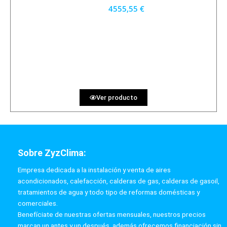
4555,55 €
4100 €
PRECIO AL CONTADO
126.54 €
36 MESES
Ver producto
Sobre ZyzClima:
Empresa dedicada a la instalación y venta de aires
acondicionados, calefacción, calderas de gas, calderas de gasoil,
tratamientos de agua y todo tipo de reformas domésticas y
comerciales.
Benefíciate de nuestras ofertas mensuales, nuestros precios
marcan un antes y un después, además ofrecemos financiación sin