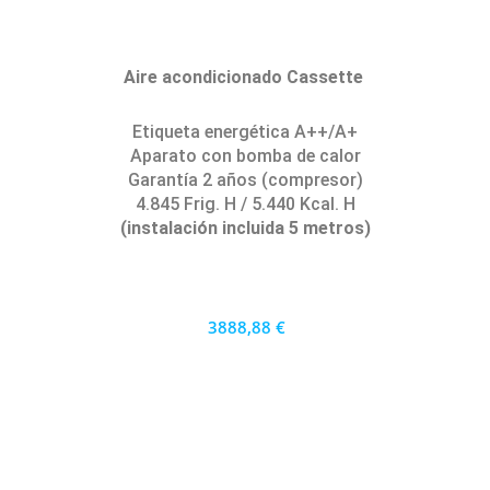
Aire acondicionado Cassette
Etiqueta energética A++/A+
Aparato con bomba de calor
Garantía 2 años (compresor)
4.845 Frig. H / 5.440 Kcal. H
(instalación incluida 5 metros)
3888,88 €
3500 €
PRECIO AL CONTADO
108.02 €
36 MESES