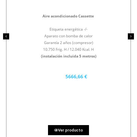
Aire acondicionado Cassette
Etiqueta energética -/-
Aparato con bomba de calor
Garantía 2 años (compresor)
10.750 Frig. H / 12.040 Kcal. H
(instalación incluida 5 metros)
5666,66 €
5100 €
PRECIO AL CONTADO
157.41 €
36 MESES
Ver producto