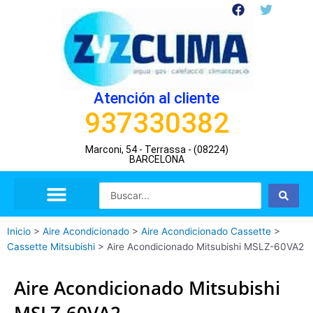
Ir
F
T
a
w
al
c
i
contenido
e
t
b
t
o
e
o
r
Atención al cliente
k
937330382
Marconi, 54 - Terrassa - (08224)
BARCELONA
Search
...
Inicio
>
Aire Acondicionado
>
Aire Acondicionado Cassette
>
Cassette Mitsubishi
>
Aire Acondicionado Mitsubishi MSLZ-60VA2
Aire Acondicionado Mitsubishi