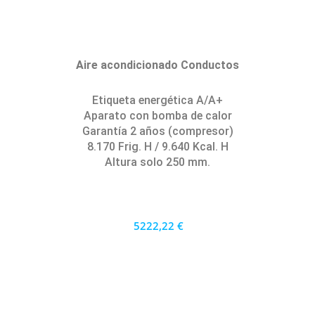
Aire acondicionado Conductos
Etiqueta energética A/A+
Aparato con bomba de calor
Garantía 2 años (compresor)
8.170 Frig. H / 9.640 Kcal. H
Altura solo 250 mm.
5222,22 €
4700 €
PRECIO AL CONTADO
145.06 €
36 MESES