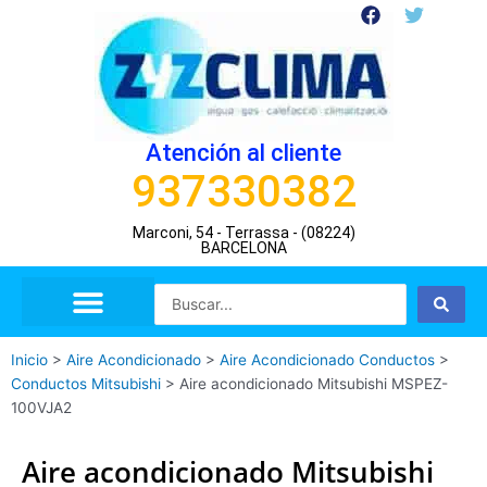
Ir
F
T
a
w
al
c
i
contenido
e
t
b
t
o
e
o
r
Atención al cliente
k
937330382
Marconi, 54 - Terrassa - (08224)
BARCELONA
Search
...
Inicio
>
Aire Acondicionado
>
Aire Acondicionado Conductos
>
Conductos Mitsubishi
>
Aire acondicionado Mitsubishi MSPEZ-
100VJA2
Aire acondicionado Mitsubishi