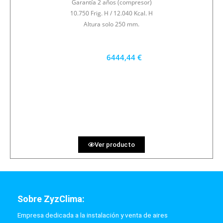
Garantía 2 años (compresor)
10.750 Frig. H / 12.040 Kcal. H
Altura solo 250 mm.
6444,44 €
5800 €
PRECIO AL CONTADO
179.01 €
36 MESES
Ver producto
Sobre ZyzClima:
Empresa dedicada a la instalación y venta de aires