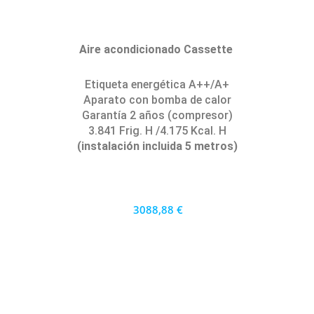
Aire acondicionado Cassette
Etiqueta energética A++/A+
Aparato con bomba de calor
Garantía 2 años (compresor)
3.841 Frig. H /4.175 Kcal. H
(instalación incluida 5 metros)
3088,88 €
2780 €
PRECIO AL CONTADO
85.80 €
36 MESES