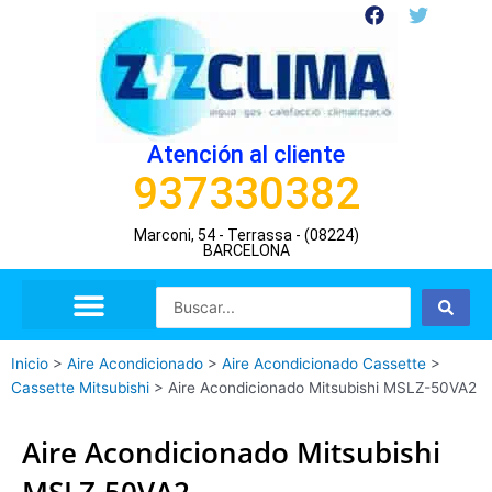
Ir
F
T
a
w
al
c
i
contenido
e
t
b
t
o
e
o
r
Atención al cliente
k
937330382
Marconi, 54 - Terrassa - (08224)
BARCELONA
Search
...
Inicio
>
Aire Acondicionado
>
Aire Acondicionado Cassette
>
Cassette Mitsubishi
>
Aire Acondicionado Mitsubishi MSLZ-50VA2
Aire Acondicionado Mitsubishi