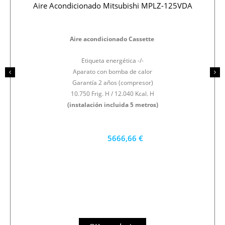
Aire Acondicionado Mitsubishi MPLZ-125VDA
Aire acondicionado Cassette
Etiqueta energética -/-
Aparato con bomba de calor
Garantía 2 años (compresor)
10.750 Frig. H / 12.040 Kcal. H
(instalación incluida 5 metros)
5666,66 €
5100 €
PRECIO AL CONTADO
157.41 €
36 MESES