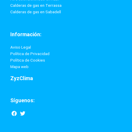
Calderas de gas en Terrassa
Calderas de gas en Sabadell
Información:
Aviso Legal
Política de Privacidad
Política de Cookies
Mapa web
ZyzClima
Síguenos:
F
T
a
w
c
i
e
t