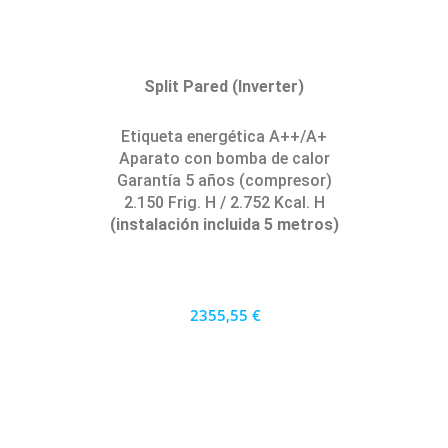
Split Pared (Inverter)
Etiqueta energética A++/A+
Aparato con bomba de calor
Garantía 5 años (compresor)
2.150 Frig. H / 2.752 Kcal. H
(instalación incluida 5 metros)
2355,55 €
2120 €
PRECIO AL CONTADO
65.43 €
36 MESES