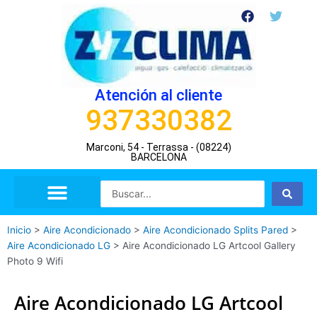
Ir
F
T
a
w
al
c
i
contenido
e
t
b
t
o
e
o
r
Atención al cliente
k
937330382
Marconi, 54 - Terrassa - (08224)
BARCELONA
Search
...
Inicio
>
Aire Acondicionado
>
Aire Acondicionado Splits Pared
>
Aire Acondicionado LG
>
Aire Acondicionado LG Artcool Gallery
Photo 9 Wifi
Aire Acondicionado LG Artcool