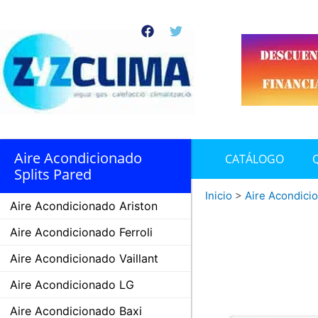
Ir
al
F
T
contenido
a
w
c
i
e
t
b
t
o
e
o
r
k
Aire Acondicionado
CATÁLOGO
Splits Pared
Inicio
>
Aire Acondici
Aire Acondicionado Ariston
Aire Acondicionado Ferroli
Aire Acondicionado Vaillant
Aire Acondicionado LG
Aire Acondicionado Baxi