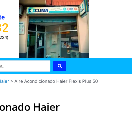
te
82
8224)
Haier
>
Aire Acondicionado Haier Flexis Plus 50
ionado Haier
0