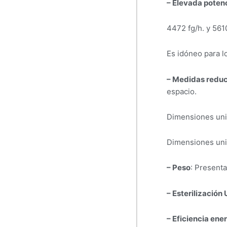
– Elevada poten
4472 fg/h. y 5610
Es idóneo para l
– Medidas redu
espacio.
Dimensiones unid
Dimensiones unid
– Peso
: Presenta
– Esterilización
– Eficiencia ene