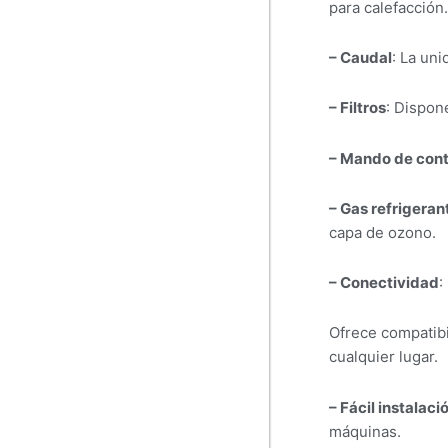
para calefacción.
– Caudal
: La uni
– Filtros
: Dispone
– Mando de cont
– Gas refrigeran
capa de ozono.
– Conectividad
:
Ofrece compatibil
cualquier lugar.
– Fácil instalaci
máquinas.