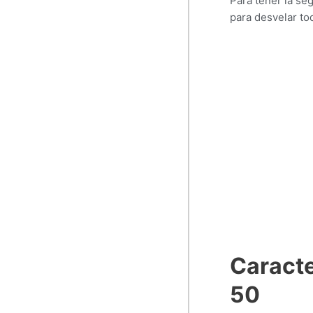
Para tener la se
para desvelar to
Caracte
50