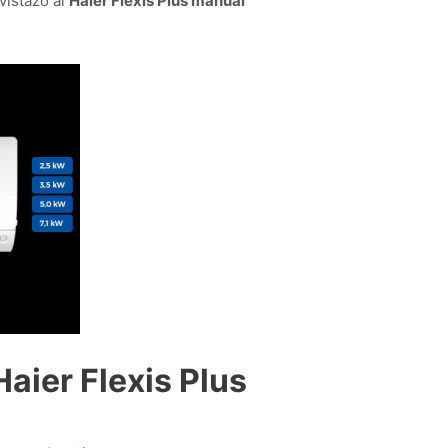
vistazo al
Haier Flexis Plus manual
aier Flexis Plus