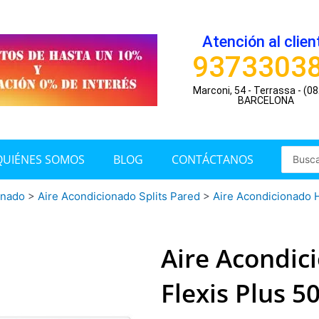
Atención al clien
9373303
Marconi, 54 - Terrassa - (0
BARCELONA
Search
QUIÉNES SOMOS
BLOG
CONTÁCTANOS
...
onado
>
Aire Acondicionado Splits Pared
>
Aire Acondicionado 
Aire Acondic
Flexis Plus 5