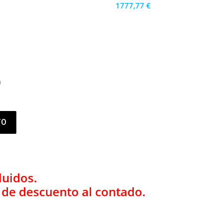
1777,77 €
1600 €
PRECIO AL CONTADO
49.38 €
36 MESES
)
TO
luidos.
% de descuento al contado.