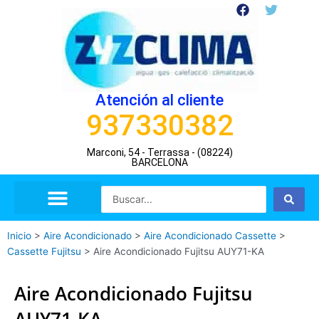
Ir
F
T
a
w
al
c
i
contenido
e
t
b
t
o
e
o
r
Atención al cliente
k
937330382
Marconi, 54 - Terrassa - (08224)
BARCELONA
Search
...
Inicio
>
Aire Acondicionado
>
Aire Acondicionado Cassette
>
Cassette Fujitsu
>
Aire Acondicionado Fujitsu AUY71-KA
Aire Acondicionado Fujitsu