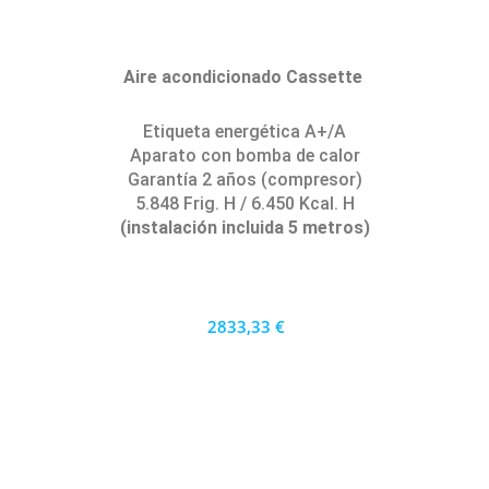
Aire acondicionado Cassette
Etiqueta energética A+/A
Aparato con bomba de calor
Garantía 2 años (compresor)
5.848 Frig. H / 6.450 Kcal. H
(instalación incluida 5 metros)
2833,33 €
2550 €
PRECIO AL CONTADO
78.70 €
36 MESES