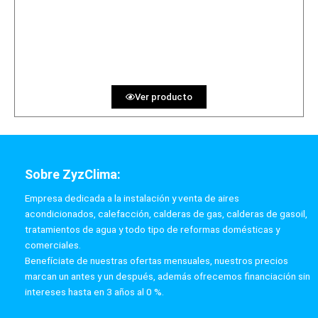
PRECIO AL CONTADO
142.90 €
36 MESES
Ver producto
Sobre ZyzClima:
Empresa dedicada a la instalación y venta de aires
acondicionados, calefacción, calderas de gas, calderas de gasoil,
tratamientos de agua y todo tipo de reformas domésticas y
comerciales.
Benefíciate de nuestras ofertas mensuales, nuestros precios
marcan un antes y un después, además ofrecemos financiación sin
intereses hasta en 3 años al 0 %.