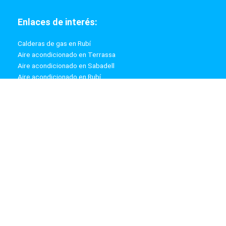
Enlaces de interés:
Calderas de gas en Rubí
Aire acondicionado en Terrassa
Aire acondicionado en Sabadell
Aire acondicionado en Rubí
Calderas de gas en Terrassa
Calderas de gas en Sabadell
Información:
Aviso Legal
Política de Privacidad
Política de Cookies
Mapa web
ZyzClima