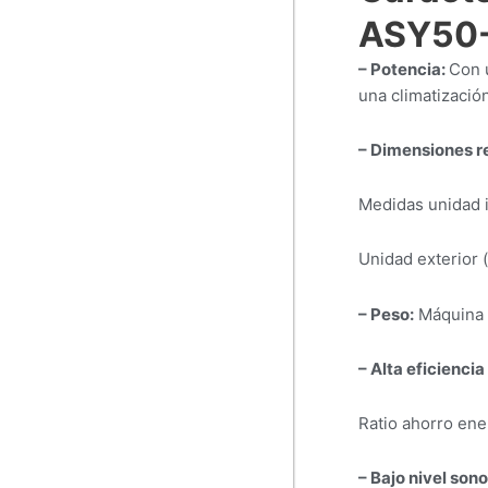
ASY50
– Potencia:
Con u
una climatizaci
– Dimensiones r
Medidas unidad in
Unidad exterior (
– Peso:
Máquina i
– Alta eficiencia
Ratio ahorro ene
– Bajo nivel son