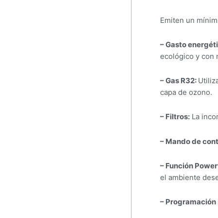
Emiten un mínim
– Gasto energéti
ecológico y con
– Gas R32:
Utili
capa de ozono.
– Filtros:
La incor
– Mando de contr
– Función Powerf
el ambiente des
– Programación