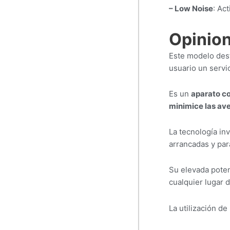
– Low Noise
: Ac
Opinion
Este modelo des
usuario un servic
Es un
aparato co
minimice las ave
La tecnología in
arrancadas y pa
Su elevada poten
cualquier lugar d
La utilización de