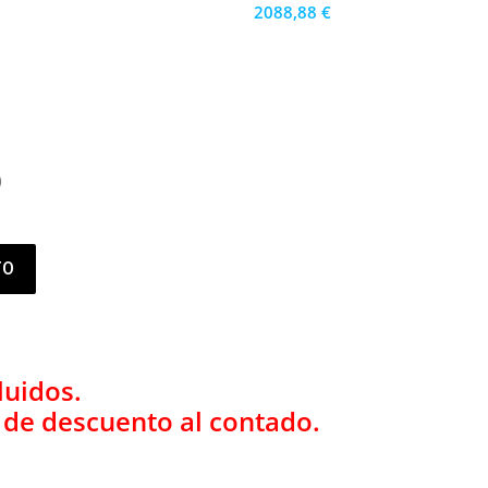
2088,88 €
1880 €
PRECIO AL CONTADO
58.02 €
36 MESES
)
TO
luidos.
% de descuento al contado.