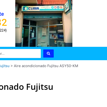
te
82
8224)
ujitsu
>
Aire acondicionado Fujitsu ASY50-KM
ionado Fujitsu