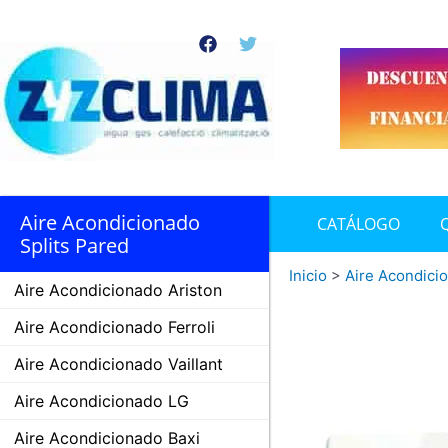
Ir
al
F
T
contenido
a
w
c
i
e
t
b
t
o
e
o
r
k
Aire Acondicionado
CATÁLOGO
Splits Pared
Inicio
>
Aire Acondici
Aire Acondicionado Ariston
Aire Acondicionado Ferroli
Aire Acondicionado Vaillant
Aire Acondicionado LG
Aire Acondicionado Baxi