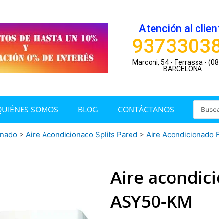
Atención al clien
9373303
Marconi, 54 - Terrassa - (0
BARCELONA
Search
QUIÉNES SOMOS
BLOG
CONTÁCTANOS
...
onado
>
Aire Acondicionado Splits Pared
>
Aire Acondicionado F
Aire acondic
ASY50-KM