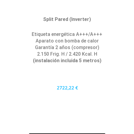
Split Pared (Inverter)
Etiqueta energética A+++/A+++
Aparato con bomba de calor
Garantía 2 años (compresor)
2.150 Frig. H / 2.420 Kcal. H
(instalación incluida 5 metros)
2722,22 €
2450 €
PRECIO AL CONTADO
75.62 €
36 MESES