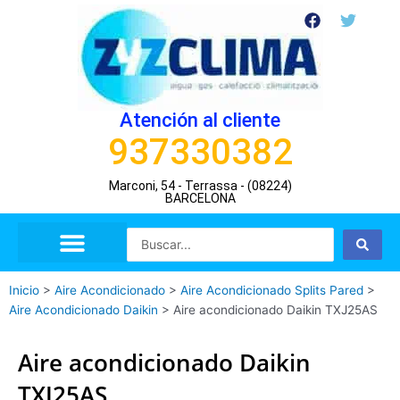
Ir
F
T
a
w
al
c
i
contenido
e
t
b
t
o
e
o
r
Atención al cliente
k
937330382
Marconi, 54 - Terrassa - (08224)
BARCELONA
Search
...
Inicio
>
Aire Acondicionado
>
Aire Acondicionado Splits Pared
>
Aire Acondicionado Daikin
>
Aire acondicionado Daikin TXJ25AS
Aire acondicionado Daikin
TXJ25AS