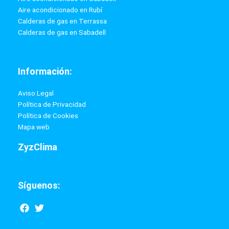
36 MESES
Ver producto
Sobre ZyzClima:
Empresa dedicada a la instalación y venta de aires
acondicionados, calefacción, calderas de gas, calderas de gasoil,
tratamientos de agua y todo tipo de reformas domésticas y
comerciales.
Benefíciate de nuestras ofertas mensuales, nuestros precios
marcan un antes y un después, además ofrecemos financiación sin
intereses hasta en 3 años al 0 %.
Enlaces de interés: