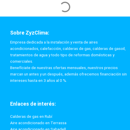
Aire Acondicionado Daikin TXF71F
Split Pared (Inverter)
Etiqueta energética A++/A
Aparato con bomba de calor
Garantía 2 años (compresor)
6.106 Frig. H / 7.051 Kcal. H
(instalación incluida 5 metros)
3088,88 €
2780 €
PRECIO AL CONTADO
85.80 €