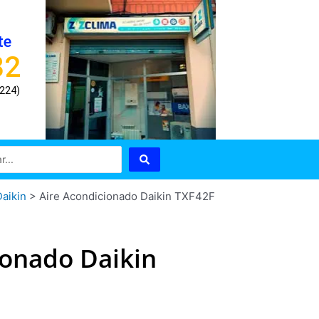
te
82
8224)
aikin
>
Aire Acondicionado Daikin TXF42F
ionado Daikin