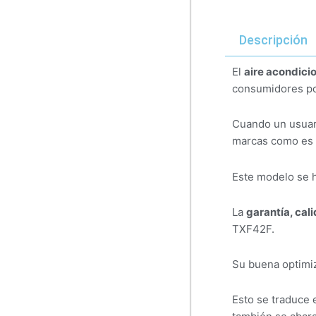
Descripción
El
aire acondic
consumidores po
Cuando un usuari
marcas como es e
Este modelo se h
La
garantía, cal
TXF42F.
Su buena optimiz
Esto se traduce 