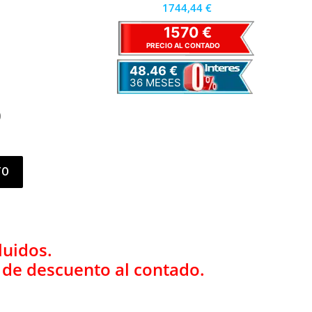
1744,44 €
1570 €
PRECIO AL CONTADO
48.46 €
36 MESES
)
TO
luidos.
% de descuento al contado.