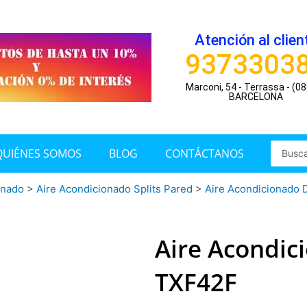
Atención al clien
9373303
Marconi, 54 - Terrassa - (0
BARCELONA
Search
QUIÉNES SOMOS
BLOG
CONTÁCTANOS
...
onado
>
Aire Acondicionado Splits Pared
>
Aire Acondicionado D
Aire Acondic
TXF42F