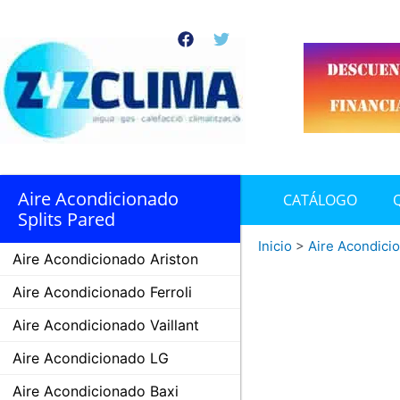
Ir
al
F
T
contenido
a
w
c
i
e
t
b
t
o
e
o
r
k
Aire Acondicionado
CATÁLOGO
Splits Pared
Inicio
>
Aire Acondici
Aire Acondicionado Ariston
Aire Acondicionado Ferroli
Aire Acondicionado Vaillant
Aire Acondicionado LG
Aire Acondicionado Baxi